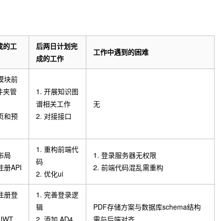
成的工
后两日计划完
工作中遇到的困难
成的工作
库模块前
件夹管
1. 开展知识图
谱相关工作
无
情页和预
2. 对接接口
1. 重构前端代
布局
1. 登录服务器无权限
码
注册API
2. 前端代码混乱需重构
2. 优化ui
单注册登
1. 完善登录逻
辑
PDF存储方案与数据库schema结构
JWT
2. 添加 AD4
需与后端对齐