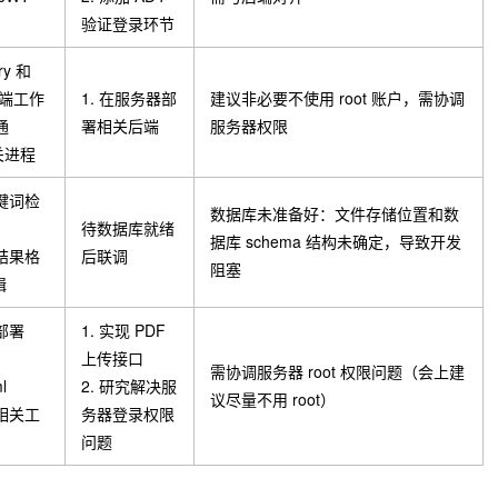
验证登录环节
ry 和
 后端工作
1. 在服务器部
建议非必要不使用 root 账户，需协调
通
署相关后端
服务器权限
相关进程
关键词检
数据库未准备好：文件存储位置和数
待数据库就绪
据库 schema 结构未确定，导致开发
查结果格
后联调
阻塞
辑
部署
1. 实现 PDF
上传接口
需协调服务器 root 权限问题（会上建
l
2. 研究解决服
议尽量不用 root）
口相关工
务器登录权限
问题