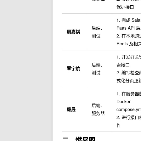
保护接口
1. 完成 Sala
后端、
Faas API
周嘉祺
测试
2. 在本地跑
Redis 及
1. 开发好
后端、
索接口
覃宇航
测试
2. 编写检
式化分页逻
1. 在服务器
Docker-
后端、
廉晟
compose.ym
服务器
2. 进行接
作
二、燃尽图