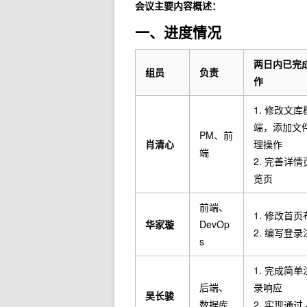
会议主要内容概述：
一、进度情况
两日内已完
组员
负责
作
1. 修改文
端，添加文
PM、前
肖清心
理操作
端
2. 完善详
览页
前端、
1. 修改首页
华家璇
DevOp
2. 编写登录
s
1. 完成简
后端、
录响应
吴长骏
数据库
2. 实现通过 