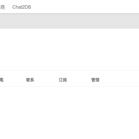
助商
Chat2DB
笔
联系
订阅
管理