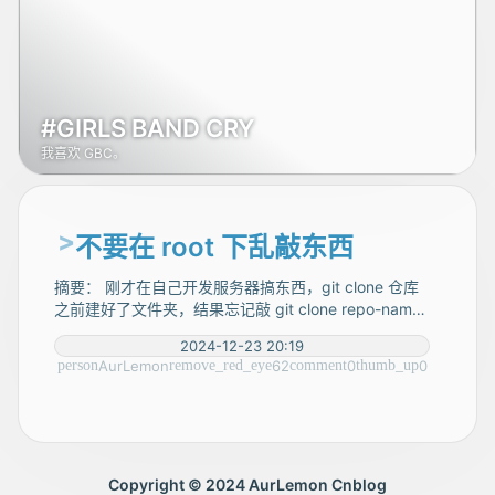
#GIRLS BAND CRY
我喜欢 GBC。
不要在 root 下乱敲东西
摘要： 刚才在自己开发服务器搞东西，git clone 仓库
之前建好了文件夹，结果忘记敲 git clone repo-name .
后面的点，我想着直接 rm 掉，脑子一抽敲了 rm -rf /
2024-12-23 20:19
*，敲完以后发现有点不对劲，冒出来了几行 cannot re
AurLemon
62
0
0
move 突然反应过来，马上敲了 ^C，但是打开一看
Copyright © 2024 AurLemon Cnblog