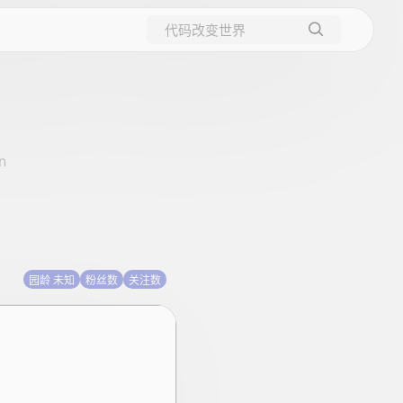
所有博客
当前博客
园龄 未知
粉丝数
关注数