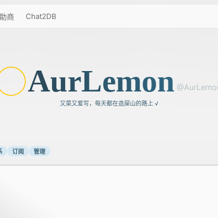
Chat2DB
助商
AurLemon
又菜又爱写，每天都在造屎山的路上 √
系
订阅
管理