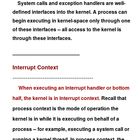
System calls and exception handlers are well-
defined interfaces into the kernel. A process can
begin executing in kernel-space only through one
of these interfaces -- all access to the kernel is
through these interfaces.
-------------------------------------------
Interrupt Context
-------------------------------------------
When executing an interrupt handler or bottom
half, the kernel is in interrupt context.
Recall that
process context is the mode of operation the
kernel is in while it is executing on behalf of a
process -- for example, executing a system call or
running a kernel thread. In process context, the