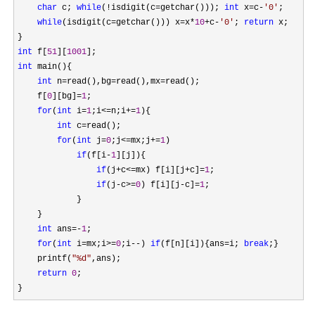
char
 c; 
while
(!isdigit(c=getchar())); 
int
 x=c-
'
0
'
;

while
(isdigit(c=getchar())) x=x*
10
+c-
'
0
'
; 
return
 x;

int
 f[
51
][
1001
int
 main(){

int
 n=read(),bg=read(),mx=
read();

    f[
0
][bg]=
1
;

for
(
int
 i=
1
;i<=n;i+=
1
){

int
 c=
read();

for
(
int
 j=
0
;j<=mx;j+=
1
)

if
(f[i-
1
][j]){

if
(j+c<=mx) f[i][j+c]=
1
;

if
(j-c>=
0
) f[i][j-c]=
1
;

            }

    }

int
 ans=-
1
;

for
(
int
 i=mx;i>=
0
;i--) 
if
(f[n][i]){ans=i; 
break
;}

    printf(
"
%d
"
,ans);

return
0
;

}