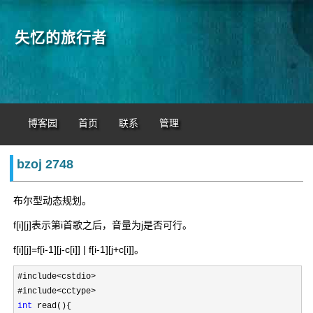
失忆的旅行者
博客园
首页
联系
管理
bzoj 2748
布尔型动态规划。
f[i][j]表示第i首歌之后，音量为j是否可行。
f[i][j]=f[i-1][j-c[i]] | f[i-1][j+c[i]]。
#include<cstdio>
#include
int
 read(){
