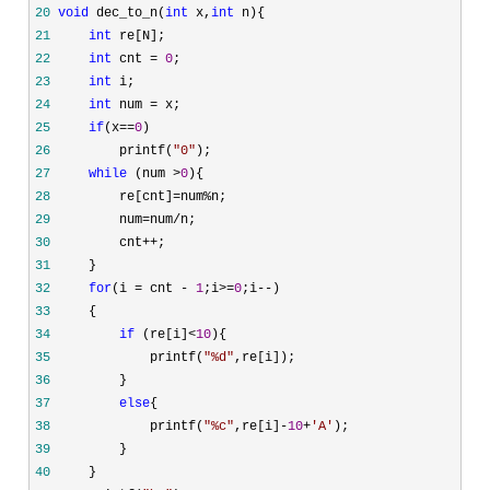
20
void
 dec_to_n(
int
 x,
int
21
int
22
int
 cnt = 
0
23
int
24
int
 num =
25
if
(x==
0
26
         printf(
"
0
"
27
while
 (num >
0
28
         re[cnt]=num%
29
         num=num/
30
         cnt++
31
32
for
(i = cnt - 
1
;i>=
0
;i--
33
34
if
 (re[i]<
10
35
             printf(
"
%d
"
36
37
else
38
             printf(
"
%c
"
,re[i]-
10
+
'
A
'
39
40