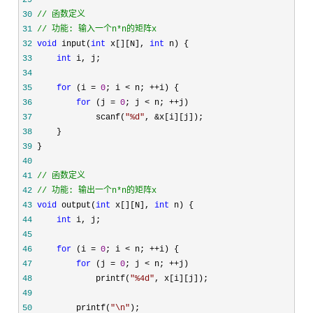
29
30
//
31
//
 功能: 输入一个n*n的矩阵x
32
void
 input(
int
 x[][N], 
int
33
int
34
35
for
 (i = 
0
; i < n; ++
36
for
 (j = 
0
; j < n; ++
37
             scanf(
"
%d
"
, &
38
39
40
41
//
42
//
 功能: 输出一个n*n的矩阵x
43
void
 output(
int
 x[][N], 
int
44
int
45
46
for
 (i = 
0
; i < n; ++
47
for
 (j = 
0
; j < n; ++
48
             printf(
"
%4d
"
49
50
         printf(
"
\n
"