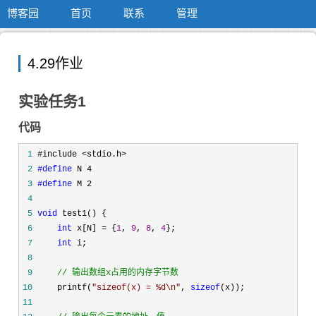
博客园
首页
联系
管理
4.29作业
实验任务1
代码
 1
 2
#define
 3
#define
 4
 5
void
 6
int
 x[N] = {
1
, 
9
, 
8
, 
4
 7
int
 8
 9
//
 输出数组x占用的内存字节数
10
     printf(
"
sizeof(x) = %d\n
"
, 
sizeof
11