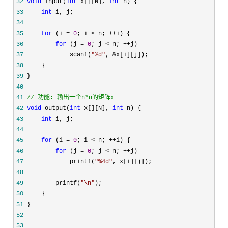
32
void
 input(
int
 x[][N], 
int
33
int
34
35
for
 (i = 
0
; i < n; ++
36
for
 (j = 
0
; j < n; ++
37
             scanf(
"
%d
"
, &
38
39
40
41
//
 功能: 输出一个n*n的矩阵x
42
void
 output(
int
 x[][N], 
int
43
int
44
45
for
 (i = 
0
; i < n; ++
46
for
 (j = 
0
; j < n; ++
47
             printf(
"
%4d
"
48
49
         printf(
"
\n
"
50
51
52
53