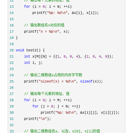
12
//
 输出每个元素的地址、值 
13
for
 (i = 
0
; i < N; ++
14
         printf(
"
%p: %d\n
"
, &
15
16
//
 输出数组名x对应的值 
17
     printf(
"
x = %p\n
"
18
19
20
void
21
int
 x[M][N] = {{
1
, 
9
, 
8
, 
4
}, {
2
, 
0
, 
4
, 
9
22
int
23
24
//
 输出二维数组x占用的内存字节数
25
     printf(
"
sizeof(x) = %d\n
"
, 
sizeof
26
27
//
 输出每个元素的地址、值 
28
for
 (i = 
0
; i < M; ++
29
for
 (j = 
0
; j < N; ++
30
             printf(
"
%p: %d\n
"
, &
31
     printf(
"
\n
"
32
33
//
 输出二维数组名x, 以及，x[0], x[1]的值