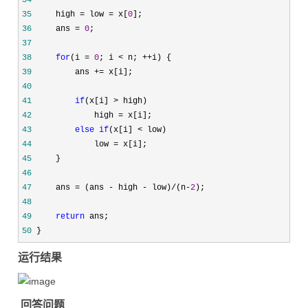
34
35
     high = low = x[
0
36
     ans = 
0
37
38
for
(i = 
0
; i < n; ++
39
         ans +=
40
41
if
(x[i] >
42
             high =
43
else
if
(x[i] <
44
             low =
45
46
47
     ans = (ans - high - low)/(n-
2
48
49
return
50
 }
运行结果
回答问题