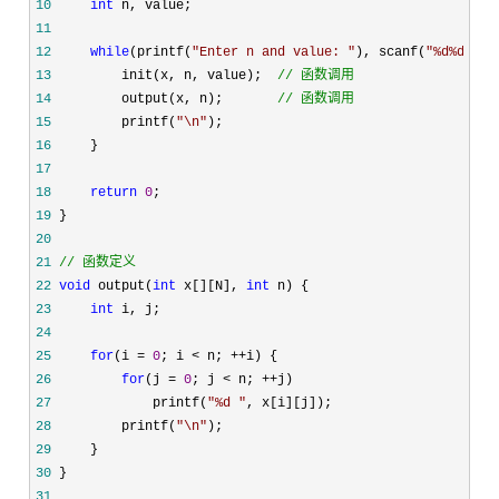
10
int
11
12
while
(printf(
"
Enter n and value: 
"
), scanf(
"
%d%d
"
, &
13
         init(x, n, value);  
//
 函数调用
14
         output(x, n);       
//
 函数调用
15
         printf(
"
\n
"
16
17
18
return
0
19
20
21
//
 函数定义
22
void
 output(
int
 x[][N], 
int
23
int
24
25
for
(i = 
0
; i < n; ++
26
for
(j = 
0
; j < n; ++
27
             printf(
"
%d 
"
28
         printf(
"
\n
"
29
30
31