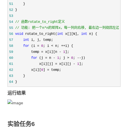
51
52
53
54
//
55
//
 功能: 把一个n*n的矩阵x，每一列向右移, 最右边一列绕回左边
56
void
 rotate_to_right(
int
 x[][N], 
int
57
int
58
for
 (i = 
0
; i < n; ++
59
         temp = x[i][n - 
1
60
for
 (j = n - 
1
; j > 
0
; --
61
             x[i][j] = x[i][j - 
1
62
         x[i][
0
] =
63
64
 }
运行结果
实验任务6