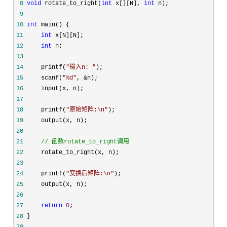
 8
void
 rotate_to_right(
int
 x[][N], 
int
 9
10
int
11
int
12
int
13
14
     printf(
"
输入n: 
"
15
     scanf(
"
%d
"
, &
16
17
18
     printf(
"
原始矩阵:\n
"
19
20
21
//
 函数rotate_to_right调用
22
23
24
     printf(
"
变换后矩阵:\n
"
25
26
27
return
0
28