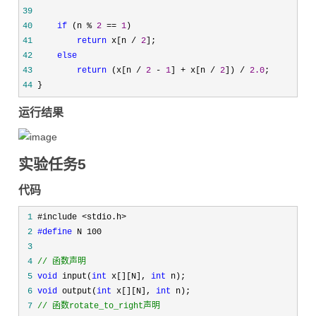
39
40
if
 (n % 
2
 == 
1
41
return
 x[n / 
2
42
else
43
return
 (x[n / 
2
 - 
1
] + x[n / 
2
]) / 
2.0
44
 }
运行结果
实验任务5
代码
 1
 2
#define
 3
 4
//
 函数声明
 5
void
 input(
int
 x[][N], 
int
 6
void
 output(
int
 x[][N], 
int
 7
//
 函数rotate_to_right声明