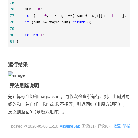
75
76
     sum = 
0
77
for
 (i = 
0
; i < n; i++) sum += x[i][n - 
1
 -
78
if
 (sum != magic_sum) 
return
0
79
80
return
1
81
 }
运行结果
算法思路说明
先计算标准幻和magic_sum，再依次检查所有行、列、主副对角
线的和，若有任一和与幻和不相等，则返回0（非魔方矩阵），
反之则返回0（是魔方矩阵）。
posted @
2026-05-05 16:10
AlkalineSalt
阅读(
11
) 评论(
0
)
收藏
举报