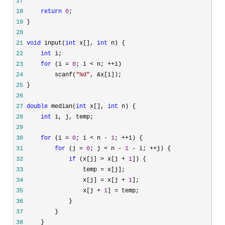
17
18
return
0
19
20
21
void
 input(
int
 x[], 
int
22
int
23
for
 (i = 
0
; i < n; ++
24
         scanf(
"
%d
"
, &
25
26
27
double
 median(
int
 x[], 
int
28
int
29
30
for
 (i = 
0
; i < n - 
1
; ++
31
for
 (j = 
0
; j < n - 
1
 - i; ++
32
if
 (x[j] > x[j + 
1
33
                 temp =
34
                 x[j] = x[j + 
1
35
                 x[j + 
1
] =
36
37
38