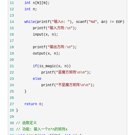
11
int
12
int
13
14
while
(printf(
"
输入n: 
"
), scanf(
"
%d
"
, &n) !=
15
         printf(
"
输入方阵:\n
"
16
17
18
         printf(
"
输出方阵:\n
"
19
20
21
if
22
             printf(
"
是魔方矩阵\n\n
"
23
else
24
             printf(
"
不是魔方矩阵\n\n
"
25
26
27
return
0
28
29
30
//
31
//
 功能: 输入一个n*n的矩阵x