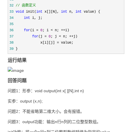
32
//
 函数定义
33
void
 init(
int
 x[][N], 
int
 n, 
int
34
int
35
36
for
(i = 
0
; i < n; ++
37
for
(j = 
0
; j < n; ++
38
             x[i][j] =
39
 }
运行结果
回答问题
问题1：形参：void output(int x[ ][N],int n)
实参：output (x,n);
问题2：不能省略第二维大小。会有报错。
问题3：output功能：输出n行n列的二位整型数组。