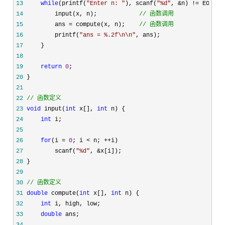
13
while
(printf(
"
Enter n: 
"
), scanf(
"
%d
"
, &n) !=
14
         input(x, n);            
//
 函数调用
15
         ans = compute(x, n);    
//
 函数调用
16
         printf(
"
ans = %.2f\n\n
"
17
18
19
return
0
20
21
22
//
 函数定义
23
void
 input(
int
 x[], 
int
24
int
25
26
for
(i = 
0
; i < n; ++
27
         scanf(
"
%d
"
, &
28
29
30
//
 函数定义
31
double
 compute(
int
 x[], 
int
32
int
33
double