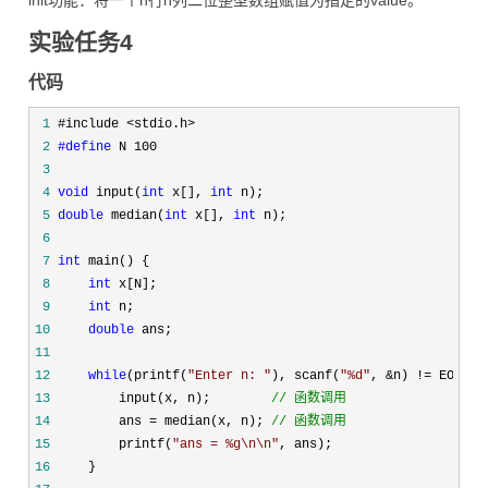
init功能：将一个n行n列二位整型数组赋值为指定的value。
实验任务4
代码
 1
 2
#define
 3
 4
void
 input(
int
 x[], 
int
 5
double
 median(
int
 x[], 
int
 6
 7
int
 8
int
 9
int
10
double
11
12
while
(printf(
"
Enter n: 
"
), scanf(
"
%d
"
, &n) !=
13
         input(x, n);        
//
 函数调用
14
         ans = median(x, n); 
//
 函数调用
15
         printf(
"
ans = %g\n\n
"
16