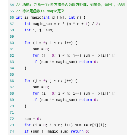
54
//
55
//
 待补足函数is_magic定义
56
int
 is_magic(
int
 x[][N], 
int
57
int
 magic_sum = n * (n * n + 
1
) / 
2
58
int
59
60
for
 (i = 
0
; i < n; i++
61
         sum = 
0
62
for
 (j = 
0
; j < n; j++) sum +=
63
if
 (sum != magic_sum) 
return
0
64
65
66
for
 (j = 
0
; j < n; j++
67
         sum = 
0
68
for
 (i = 
0
; i < n; i++) sum +=
69
if
 (sum != magic_sum) 
return
0
70
71
72
     sum = 
0
73
for
 (i = 
0
; i < n; i++) sum +=
74
if
 (sum != magic_sum) 
return
0