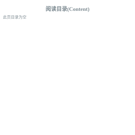
阅读目录(Content)
此页目录为空
小汪同学^_^
努力实现自己的梦想！！！