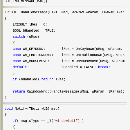
DUI_END_MESSAGE_MAP()
LRESULT HandleMessage(UINT uMsg, WPARAM wParam, LPARAM lParam)
{

    LRESULT lRes 
= 
0
;

    BOOL bHandled 
=
 TRUE;

switch
 (uMsg)

    {

case
 WM_KEYDOWN:        lRes = OnKeyDown(uMsg, wParam, lP
case
 WM_LBUTTONDOWN:    lRes = OnLButtonDown(uMsg, wParam
case
 WM_MOUSEMOVE:      lRes = OnMouseMove(uMsg, wParam, 
default
:                bHandled = FALSE; 
break
;

    }

if
 (bHandled) 
return
 lRes;

return
 CWindowWnd::HandleMessage(uMsg, wParam, lParam);

}
void
 Notify(TNotifyUI&
 msg)

{

if
( msg.sType == _T(
"
windowinit
"
) )

    {
