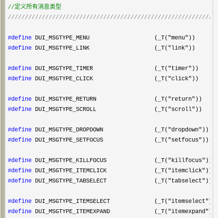
//
定义所有消息类型
/////////////////////////////////////////////////////////////
#define
#define
 DUI_MSGTYPE_LINK                   (_T("link"))

#define
#define
 DUI_MSGTYPE_CLICK                  (_T("click"))

#define
#define
 DUI_MSGTYPE_SCROLL                 (_T("scroll"))

#define
#define
 DUI_MSGTYPE_SETFOCUS               (_T("setfocus"))

#define
#define
#define
 DUI_MSGTYPE_TABSELECT              (_T("tabselect"))

#define
#define