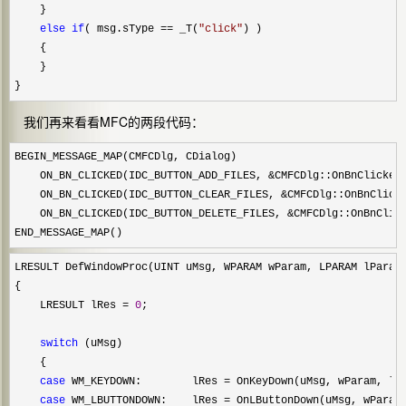
    }      

else
if
( msg.sType == _T(
"
click
"
) )

    {

    }

}  
我们再来看看MFC的两段代码：
BEGIN_MESSAGE_MAP(CMFCDlg, CDialog)

    ON_BN_CLICKED(IDC_BUTTON_ADD_FILES, 
&
CMFCDlg::OnBnClickedB
    ON_BN_CLICKED(IDC_BUTTON_CLEAR_FILES, 
&
CMFCDlg::OnBnClicke
    ON_BN_CLICKED(IDC_BUTTON_DELETE_FILES, 
&
CMFCDlg::OnBnClick
END_MESSAGE_MAP()
LRESULT DefWindowProc(UINT uMsg, WPARAM wParam, LPARAM lParam)
{

    LRESULT lRes 
= 
0
;

switch
 (uMsg)

    {

case
 WM_KEYDOWN:        lRes = OnKeyDown(uMsg, wParam, lP
case
 WM_LBUTTONDOWN:    lRes = OnLButtonDown(uMsg, wParam