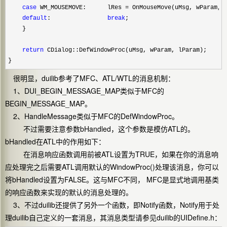
case
 WM_MOUSEMOVE:      lRes = OnMouseMove(uMsg, wParam, 
default
:                
break
;

    }

return
 CDialog::DefWindowProc(uMsg, wParam, lParam);

}
很明显，duilib参考了MFC、ATL/WTL的消息机制：
1、DUI_BEGIN_MESSAGE_MAP类似于MFC的
BEGIN_MESSAGE_MAP。
2、HandleMessage类似于MFC的DefWindowProc。
不过需要注意参数bHandled，这个参数是模仿ATL的。
bHandled在ATL中的作用如下：
在消息响应函数调用前被ATL设置为TRUE，如果在你的消息响
应处理完之后需要ATL调用默认的WindowProc()处理该消息，你可以
将bHandled设置为FALSE。这与MFC不同， MFC是显式地调用基类
的响应函数来实现的默认的消息处理的。
3、不过duilib还提供了另外一个函数，即Notify函数，Notify用于处
理duilib自己定义的一套消息，其消息类型请参见duilib的UIDefine.h：