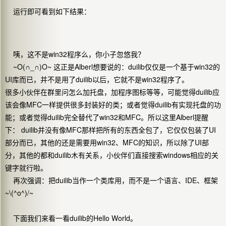
运行即可看到如下结果：
咦，这不是win32程序么，你小子忽悠我？
~O(∩_∩)O~ 这正是Alberl想要说的：duilib仅仅是一个基于win32的
UI库而已，并不是用了duilib以后，它就不是win32程序了。
很多小伙伴在群里问怎么加托盘，加程序图标等等，可能觉得duilib应
该会像MFC一样提供很多封装好的类；或者觉得duilib有实现托盘的功
能；或者觉得duilib完全替代了win32和MFC。所以这里Alberl提醒
下： duilib并没有像MFC那样把所有的东西全包了，它仅仅包装了UI
部分而已，其他的还是需要用win32、MFC的知识，所以除了UI部
分，其他的都和duilib木有关系，小伙伴们直接搜索windows相应的关
键字就行啦。
再次强调：把duilib当作一个类库用，而不是一个语言、IDE、框架
~\(^o^)/~
下面我们来看一看duilib的Hello World。