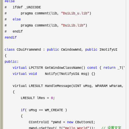
#else
#   ifdef _UNICODE

#       pragma comment(lib, 
"
DuiLib_u.lib
"
)

#   
else
#       pragma comment(lib, 
"
DuiLib.lib
"
)

#endif
class
 CDuiFrameWnd : 
public
 CWindowWnd, 
public
 INotifyUI

public
:

virtual
 LPCTSTR GetWindowClassName() 
const
 { 
return
 _T(
"
D
virtual
void
    Notify(TNotifyUI&
 msg) {}

virtual
 LRESULT HandleMessage(UINT uMsg, WPARAM wParam, LP
    {

        LRESULT lRes 
= 
0
;

if
( uMsg ==
 WM_CREATE ) 

        {

            CControlUI 
*pWnd = 
new
 CButtonUI;

            pWnd
->SetText(_T(
"
Hello World
"
));   
//
 设置文字