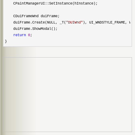
    CPaintManagerUI::SetInstance(hInstance);

    CDuiFrameWnd duiFrame;

    duiFrame.Create(NULL, _T(
"
DUIWnd
"
), UI_WNDSTYLE_FRAME, WS_
    duiFrame.ShowModal();

return
0
;

}