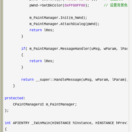
            pWnd->SetBkColor(
0xFF00FF00
);       
//
 设置背景色
            m_PaintManager.Init(m_hWnd);

            m_PaintManager.AttachDialog(pWnd);

return
 lRes;

        }

if
( m_PaintManager.MessageHandler(uMsg, wParam, lParam
        {

return
 lRes;

        }

return
 __super::HandleMessage(uMsg, wParam, lParam);

    }

protected
:

    CPaintManagerUI m_PaintManager;

};

int
 APIENTRY _tWinMain(HINSTANCE hInstance, HINSTANCE hPrevIn
{
