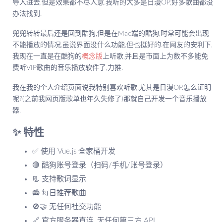
导入进去,但是效果都不尽人意.我听的大多是日漫OP,好多歌曲都没
办法找到.
兜兜转转最后还是回到酷狗,但是在Mac端的酷狗,时常可能会出现
不能播放的情况,虽说界面没什么功能,但也挺好的.在网友的安利下,
我现在一直是在酷狗的
概念版
上听歌,并且是市面上为数不多能免
费听VIP歌曲的音乐播放软件了,力推.
我在我的个人介绍页面说我特别喜欢听歌,尤其是日漫OP.怎么证明
呢?(之前我网页版歌单也年久失修了)那就自己开发一个音乐播放
器.
✨ 特性
✅ 使用 Vue.js 全家桶开发
🔴 酷狗账号登录（扫码/手机/账号登录）
📃 支持歌词显示
📻 每日推荐歌曲
🚫🤝 无任何社交功能
🔗 官方服务器直连, 无任何第三方 API