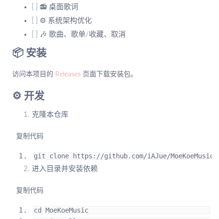
[ ] 📻 桌面歌词
[ ] ⚙️ 系统架构优化
[ ] 🎶 歌曲、歌单/收藏、取消
📦️ 安装
访问本项目的
Releases
页面下载安装包。
⚙️ 开发
克隆本仓库
 复制代码
git clone https
://
github
.
com
/
iAJue
/
MoeKoeMusic
.
进入目录并安装依赖
 复制代码
cd 
MoeKoeMusic