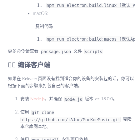
npm run electron
:
build
:
linux 
[默认
Ap
macOS:
 复制代码
npm run electron
:
build
:
macos 
[默认
App
package.json
scripts
更多命令请查看
文件
👷‍♂️ 编译客户端
如果在 Release 页面没有找到适合你的设备的安装包的话，你可以
根据下面的步骤来打包自己的客户端。
Node.js
安装
Node.js
，并确保
版本 >= 18.0.0。
git clone
使用
https://github.com/iAJue/MoeKoeMusic.git
克隆
本仓库到本地。
npm install
使用
安装项目依赖。