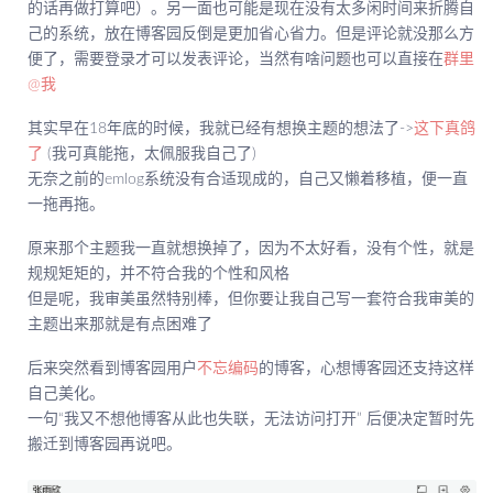
的话再做打算吧）。另一面也可能是现在没有太多闲时间来折腾自
己的系统，放在博客园反倒是更加省心省力。但是评论就没那么方
便了，需要登录才可以发表评论，当然有啥问题也可以直接在
群里
@我
其实早在18年底的时候，我就已经有想换主题的想法了->
这下真鸽
了
(我可真能拖，太佩服我自己了)
无奈之前的emlog系统没有合适现成的，自己又懒着移植，便一直
一拖再拖。
原来那个主题我一直就想换掉了，因为不太好看，没有个性，就是
规规矩矩的，并不符合我的个性和风格
但是呢，我审美虽然特别棒，但你要让我自己写一套符合我审美的
主题出来那就是有点困难了
后来突然看到博客园用户
不忘编码
的博客，心想博客园还支持这样
自己美化。
一句“我又不想他博客从此也失联，无法访问打开” 后便决定暂时先
搬迁到博客园再说吧。