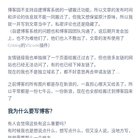
博客园不支持自建博客系统的一键搬迁功能，所以文章的发布时间
和评论的信息就不能一同搬迁了，但我又想保留原汁原味，所以我
就一并写到文章当中了，私密评论也还是隐藏了。
（自建博客系统的问题也和博客园团队沟通了，说后期开发会加
上，也不为难他们了，他们也入不敷出了，文章的发布使用了
Cnblog的VScode插件）
友情链接我也单独搞了一个页面给搬迁过去了，但也很多友链的网
站也已经无法访问了，有的也已经下掉友链了。
现在的我也不是独立域名了，都不好意思再去申请友链了.....
之前博客的所有图片都是存在新浪的，一直担心哪天又给丢了，所
以平常都是一份七牛云，一份新浪，现在也全部给搬迁到博客园来
了
我为什么要写博客？
有人会觉得这些有这么重要吗？
有时候我也是想说点什么，想写点什么，但又没人说，没地方写，
就是需要那么一个地方