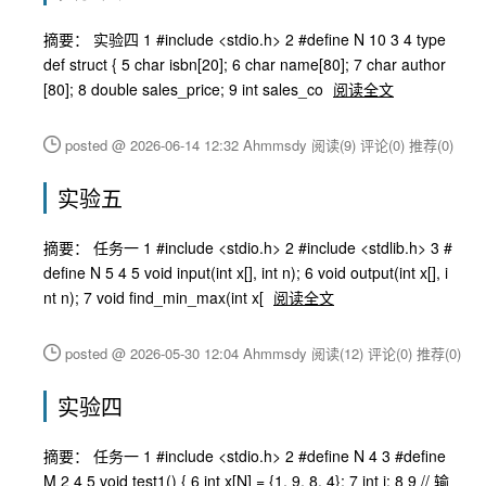
摘要： 实验四 1 #include <stdio.h> 2 #define N 10 3 4 type
def struct { 5 char isbn[20]; 6 char name[80]; 7 char author
[80]; 8 double sales_price; 9 int sales_co
阅读全文
posted @ 2026-06-14 12:32 Ahmmsdy
阅读(9)
评论(0)
推荐(0)
实验五
摘要： 任务一 1 #include <stdio.h> 2 #include <stdlib.h> 3 #
define N 5 4 5 void input(int x[], int n); 6 void output(int x[], i
nt n); 7 void find_min_max(int x[
阅读全文
posted @ 2026-05-30 12:04 Ahmmsdy
阅读(12)
评论(0)
推荐(0)
实验四
摘要： 任务一 1 #include <stdio.h> 2 #define N 4 3 #define
M 2 4 5 void test1() { 6 int x[N] = {1, 9, 8, 4}; 7 int i; 8 9 // 输