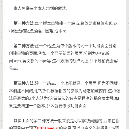
本人列举
三个
本人想到的做法:
第一种方法
:每个版本单独建一个站点.具体要求具体实现.这
种做法的缺点是维护困难,成本高.
第二种方法
:建一个站点,为每个版本的同一个功能页面分别
创建单独的页面.例如一个显示新闻的页面,分别为:中文新
闻.aspx,英文新闻.aspx等.这种方法的缺点同上,只不过稍微会容
易点.
第三种方法
:建一个站点,一个功能就建一个页面,但为不同版
本创建不同的用户控件,根据相应的参数为动态加载控件.这种做
法是最优的.(个人认为)这做做法的缺点是程序的耦合度太强,如
果是要增加一个版本,那么就要修改功能页面.
其实上面的第三种方法一般来说是可以解决问题的.后来在新
的项目中发现了
httpHandler
的应用,可以自定义的捕捉到http请