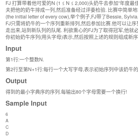
FJ 打算带着他可爱的N (1 ≤ N ≤ 2,000)头奶牛去参加”年
夫把他的奶牛排成一列,然后准备经过评委检验. 比赛中简单
(the initial letter of every cow),举个例子,FJ带了Bessie,
FJ只需将奶牛的一个序列重新排列,然后参加比赛.他可以让
走出来,站到新队列的队尾. 利欲熏心的FJ为了取得冠军,他就
你初始奶牛序列(用头字母)表示,然后按照上述的规则组成新序
Input
第1行:一个整数N.
第2行至第N+1行:每行一个大写字母,表示初始序列中该奶牛的
Output
得到的最小字典序的序列.每输出80个字母需要一个换行!
Sample Input
6
A
C
D