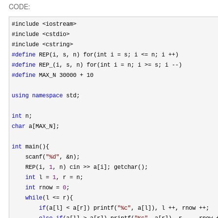
CODE:
#include <iostream>
#include 
<cstdio>
#include 
#define
#define
#define
 MAX_N 30000 + 10

using
namespace
 std;

int
char
 a[MAX_N];

int
 main(){

    scanf(
"
%d
"
, &
n);

    REP(i, 
1
, n) cin >>
 a[i]; getchar();

int
 l = 
1
, r =
 n;

int
 rnow = 
0
;

while
(l <=
 r){

if
(a[l] < a[r]) printf(
"
%c
"
, a[l]), l ++, rnow ++
;
