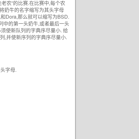
度最佳老农”的比赛.在比赛中,每个农
地将奶牛的名字缩写为其头字母
 Sylvia,和Dora,那么就可以缩写为BSD.
序列中的第一头奶牛,或者最后一头
必须使新队列的字典序尽量小. 给
列,并使新序列的字典序尽量小.
头字母.