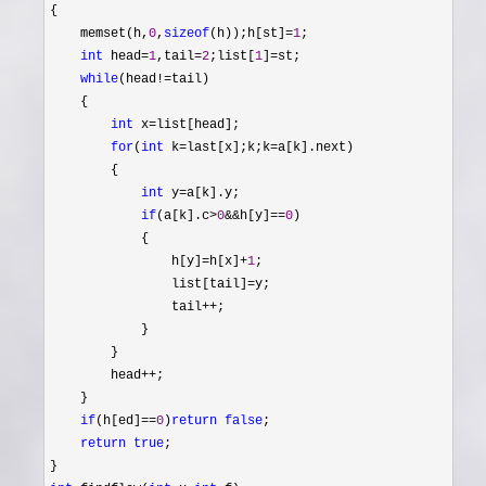
{

    memset(h,
0
,
sizeof
(h));h[st]=
1
;

int
 head=
1
,tail=
2
;list[
1
]=
st;

while
(head!=
tail)

    {

int
 x=
list[head];

for
(
int
 k=last[x];k;k=
a[k].next)

        {

int
 y=
a[k].y;

if
(a[k].c>
0
&&h[y]==
0
)

            {

                h[y]
=h[x]+
1
;

                list[tail]
=
y;

                tail
++
;

            }

        }

        head
++
;

    }

if
(h[ed]==
0
)
return
false
;

return
true
;
