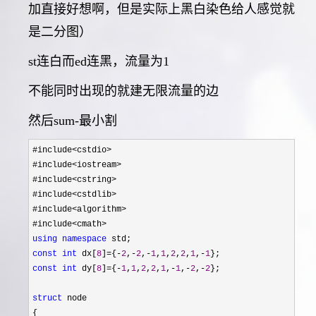
加直接好想啊，但是实际上黑白染色给人感觉就
是二分图）
st连白而ed连黑，流量为1
不能同时出现的就建无限流量的边
然后sum-最小割
#include<cstdio>
#include
<iostream>
#include
<cstring>
#include
<cstdlib>
#include
<algorithm>
#include
using
namespace
const
int
 dx[
8
]={-
2
,-
2
,-
1
,
1
,
2
,
2
,
1
,-
1
const
int
 dy[
8
]={-
1
,
1
,
2
,
2
,
1
,-
1
,-
2
,-
2
};

struct
 node

{
