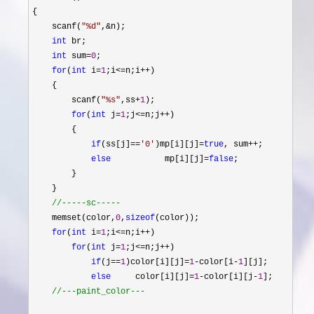
{

    scanf(
"
%d
"
,&
n);

int
 br;

int
 sum=
0
;

for
(
int
 i=
1
;i<=n;i++
)

    {

        scanf(
"
%s
"
,ss+
1
);

for
(
int
 j=
1
;j<=n;j++
)

        {

if
(ss[j]==
'
0
'
)mp[i][j]=
true
, sum++
;

else
           mp[i][j]=
false
;

        }

    }

//
-----sc-----
    memset(color,
0
,
sizeof
(color));

for
(
int
 i=
1
;i<=n;i++
)

for
(
int
 j=
1
;j<=n;j++
)

if
(j==
1
)color[i][j]=
1
-color[i-
1
][j];

else
     color[i][j]=
1
-color[i][j-
1
];

//
---paint_color---
