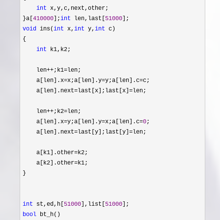
int
 x,y,c,next,other;

}a[
410000
];
int
 len,last[
51000
void
 ins(
int
 x,
int
 y,
int
 c)

{

int
 k1,k2;

    len
++;k1=
len;

    a[len].x
=x;a[len].y=y;a[len].c=
c;

    a[len].next
=last[x];last[x]=
len;

    len
++;k2=
len;

    a[len].x
=y;a[len].y=x;a[len].c=
0
;

    a[len].next
=last[y];last[y]=
len;

    a[k1].other
=
k2;

    a[k2].other
=
k1;

}

int
 st,ed,h[
51000
],list[
51000
bool
 bt_h()
