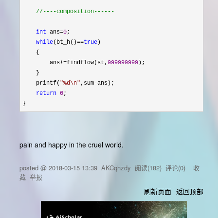
//
----composition------
int
 ans=
0
;

while
(bt_h()==
true
)

    {

        ans
+=findflow(st,
999999999
);

    }

    printf(
"
%d\n
"
,sum-
ans);

return
0
;

}
pain and happy in the cruel world.
posted @
2018-03-15 13:39
AKCqhzdy
阅读(
182
) 评论(
0
)
收
藏
举报
刷新页面
返回顶部