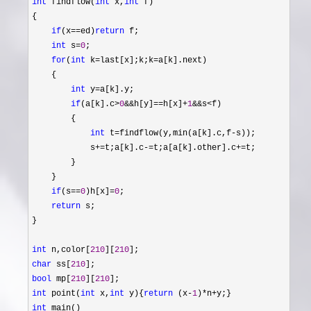
int
 findflow(
int
 x,
int
 f)

{

if
(x==ed)
return
 f;

int
 s=
0
;

for
(
int
 k=last[x];k;k=
a[k].next)

    {

int
 y=
a[k].y;

if
(a[k].c>
0
&&h[y]==h[x]+
1
&&s<
f)

        {

int
 t=findflow(y,min(a[k].c,f-
s));

            s
+=t;a[k].c-=t;a[a[k].other].c+=
t;

        }

    }

if
(s==
0
)h[x]=
0
;

return
 s;

}

int
 n,color[
210
][
210
char
 ss[
210
bool
 mp[
210
][
210
int
 point(
int
 x,
int
 y){
return
 (x-
1
)*n+
int
 main()
