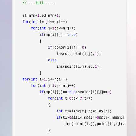
//
----init-----
    st
=n*n+
1
,ed=n*n+
2
;

for
(
int
 i=
1
;i<=n;i++
)

for
(
int
 j=
1
;j<=n;j++
)

if
(mp[i][j]==
true
)

            {

if
(color[i][j]==
0
)

                    ins(st,point(i,j),
1
);

else
                    ins(point(i,j),ed,
1
);

            }

for
(
int
 i=
1
;i<=n;i++
)

for
(
int
 j=
1
;j<=n;j++
)

if
(mp[i][j]==
true
&&color[i][j]==
0
)

for
(
int
 t=
0
;t<=
7
;t++
)

                {

int
 ti=i+dx[t],tj=j+
dy[t];

if
(ti>
0
&&ti<=n&&tj>
0
&&tj<=n&&mp[ti][t
                        ins(point(i,j),point(ti,tj),
99999
                }
