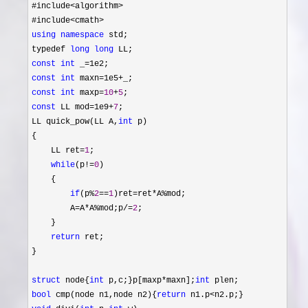
#include
<algorithm>
#include
using
namespace
 std;

typedef 
long
long
const
int
 _=
const
int
 maxn=1e5+
const
int
 maxp=
10
+
5
const
 LL mod=1e9+
7
;

LL quick_pow(LL A,
int
 p)

{

    LL ret
=
1
;

while
(p!=
0
)

    {

if
(p%
2
==
1
)ret=ret*A%
mod;

        A
=A*A%mod;p/=
2
;

    }

return
 ret;

}

struct
 node{
int
 p,c;}p[maxp*maxn];
int
bool
 cmp(node n1,node n2){
return
 n1.p<