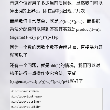
示这个位置用了多少当前质因数，显然我们可以
算出bi的上界ci，即在ai中pi出现了几次
而函数值非常简单，就是p^(k-1)*(p-1)，而根据
乘法分配律可以得到答案其实就是product(1~n)i
(sigema(1~ci)j p^j)*(p-1)/p
因为一个数的因数个数不会超过30，直接暴力算
就可以了
还有一个问题，就是phi(1)的情况，我们可以对
柿子进行一点操作令它合法，变成
((sigema(1~ci)j p^j)-1)*(p-1)/p+1就好了
#include<cstdio>
#include
<iostream>
#include
<cstring>
#include
<cstdlib>