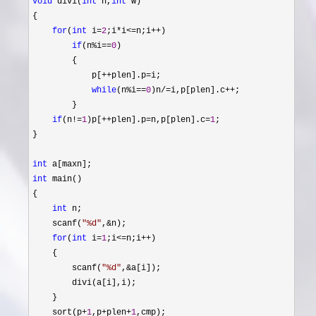
void
 divi(
int
 n,
int
 w)

{

for
(
int
 i=
2
;i*i<=n;i++
)

if
(n%i==
0
)

        {

            p[
++plen].p=
i;

while
(n%i==
0
)n/=i,p[plen].c++
;

        }

if
(n!=
1
)p[++plen].p=n,p[plen].c=
1
;

}

int
int
 main()

{

int
 n;

    scanf(
"
%d
"
,&
n);

for
(
int
 i=
1
;i<=n;i++
)

    {

        scanf(
"
%d
"
,&
a[i]);

        divi(a[i],i);

    }

    sort(p
+
1
,p+plen+
1
,cmp);
