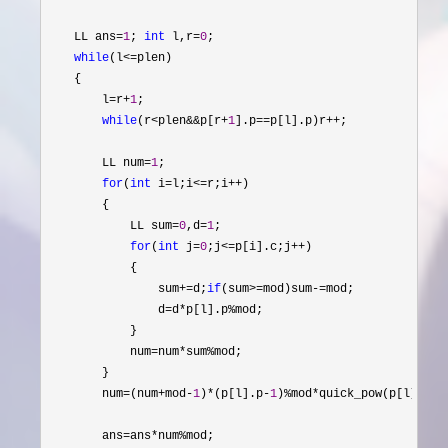
    LL ans
=
1
; 
int
 l,r=
0
;

while
(l<=
plen)

    {

        l
=r+
1
;

while
(r<plen&&p[r+
1
].p==p[l].p)r++
;

        LL num
=
1
;

for
(
int
 i=l;i<=r;i++
)

        {

            LL sum
=
0
,d=
1
;

for
(
int
 j=
0
;j<=p[i].c;j++
)

            {

                sum
+=d;
if
(sum>=mod)sum-=
mod;

                d
=d*p[l].p%
mod;

            }

            num
=num*sum%
mod;

        }

        num
=(num+mod-
1
)*(p[l].p-
1
)%mod*quick_pow(p[l].p,m
        ans
=ans*num%
mod;
