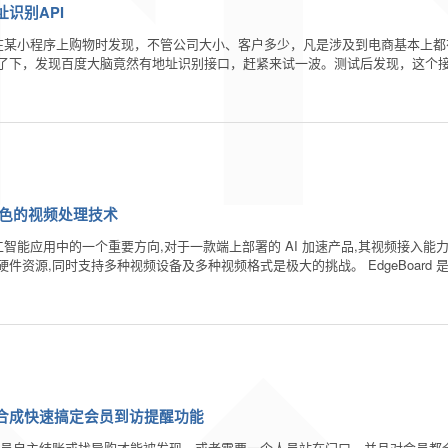
识别API
者在某小程序上购物时发现，不管公司大小、客户多少，凡是涉及到电商基本上
了下，发现百度大脑竟然有地址识别接口，赶紧来试一波。测试后发现，这个
d出色的视频处理技术
工智能应用中的一个重要方向,对于一款端上部署的 AI 加速产品,其视频接入
硬件资源,同时支持多种视频设备及多种视频格式是极大的挑战。 EdgeBoard 是
合成快速搞定会员到访提醒功能
会员自主结账或找导购才能被发现。或者需要一个人员站在门口，并且对会员都