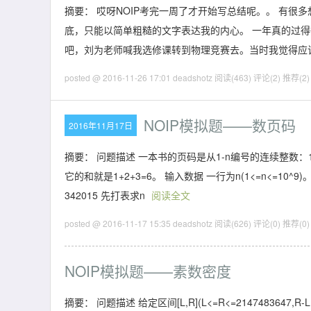
摘要： 哎呀NOIP考完一周了才开始写总结呢。。 有
底，只能以简单粗糙的文字表达我的内心。 一年真的过
吧，刘为老师喊我选修课转到物理竞赛去。当时我觉得应
posted @ 2016-11-26 17:01 deadshotz
阅读(463)
评论(2)
推荐(2)
NOIP模拟题——数页码
2016年11月17日
摘要： 问题描述 一本书的页码是从1-n编号的连续整数：
它的和就是1+2+3=6。 输入数据 一行为n(1<=n<=10^
342015 先打表求n
阅读全文
posted @ 2016-11-17 15:35 deadshotz
阅读(626)
评论(0)
推荐(0)
NOIP模拟题——素数密度
摘要： 问题描述 给定区间[L,R](L<=R<=214748364