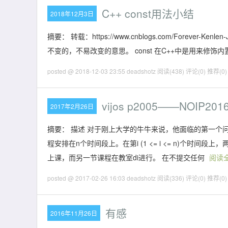
C++ const用法小结
2018年12月3日
摘要： 转载：https://www.cnblogs.com/Forever-Kenl
不变的，不易改变的意思。 const 在C++中是用来
posted @ 2018-12-03 23:55 deadshotz
阅读(438)
评论(0)
推荐(0)
vijos p2005——NOIP2
2017年2月26日
摘要： 描述 对于刚上大学的牛牛来说，他面临的第一个
程安排在n个时间段上。在第i (1 <= i <= n)个时
上课，而另一节课程在教室di进行。 在不提交任何
阅读
posted @ 2017-02-26 16:03 deadshotz
阅读(336)
评论(0)
推荐(0)
有感
2016年11月26日