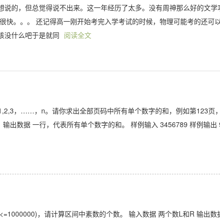
很多想说的，但总觉得说不出来。这一年经历了太多。没有周神那么好的文学
得很快。。。 还记得高一刚开始考完入学考试的时候，物理可能考的还可
该没什么吧于是就同
阅读全文
1,2,3，……，n。请你求出全部页码中所有单个数字的和，例如第123页
9)。 输出数据 一行，代表所有单个数字的和。 样例输入 3456789 样例输出 
7,R-L<=1000000)，请计算区间中素数的个数。 输入数据 两个数L和R 输出数