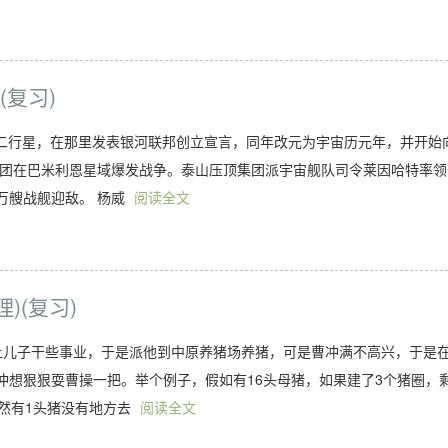
(复习)
第二行星，在那里发表银河联邦创立宣言，同年改元为宇宙历元年，并开始
集团在巴米利恩星域爆发战争。泰山压顶集团派宇宙舰队司令莱因哈特率领
万艘战舰迎敌。 杨威
阅读全文
理)(复习)
摸让儿子干些事业，于是派他到中原养猪场养猪，可是曹冲满不高兴，于是
冲想狠狠耍曹操一把。举个例子，假如有16头母猪，如果建了3个猪圈，
然有1头猪没有地方去
阅读全文