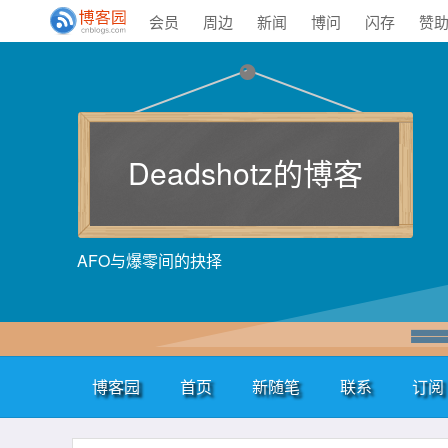
会员
周边
新闻
博问
闪存
赞
Deadshotz的博客
AFO与爆零间的抉择
博客园
首页
新随笔
联系
订阅