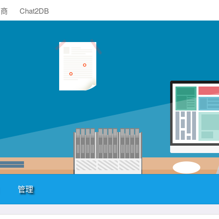
助商
Chat2DB
管理