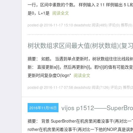
一行，区间中素数的个数。 样例输入 2 11 样例输出 5
是0，L+1是
阅读全文
posted @ 2016-11-17 15:10 deadshotz
阅读(485)
评论(0)
推荐(0)
树状数组求区间最大值(树状数组)(复习
摘要： 如题。 当遇到单点更新时，树状数组往往比线段树更实用
新： 直接更新a[i]，然后再更新h[i]。若h[i]的值有可
更新时间复杂度O(logn*
阅读全文
posted @ 2016-11-17 07:58 deadshotz
阅读(7126)
评论(2)
推荐(2
vijos p1512——Super
2016年11月16日
摘要： 背景 SuperBrother在机房里闲着没事干(再对比一下他的
rother在机房里闲着没事干(再对比一下他的NOIP,真是讽刺啊...