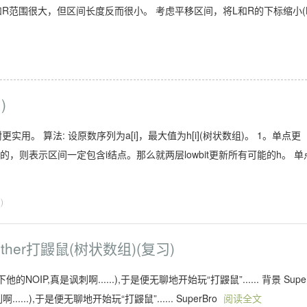
 L和R范围很大，但区间长度反而很小。 考虑平移区间，将L和R的下标缩小(
)
。 算法: 设原数序列为a[i]，最大值为h[i](树状数组)。 1。单点更
能改变的，则表示区间一定包含i结点。那么就两层lowbit更新所有可能的h。 单
)
Brother打鼹鼠(树状数组)(复习)
NOIP,真是讽刺啊......),于是便无聊地开始玩“打鼹鼠”...... 背景 Supe
...),于是便无聊地开始玩“打鼹鼠”...... SuperBro
阅读全文