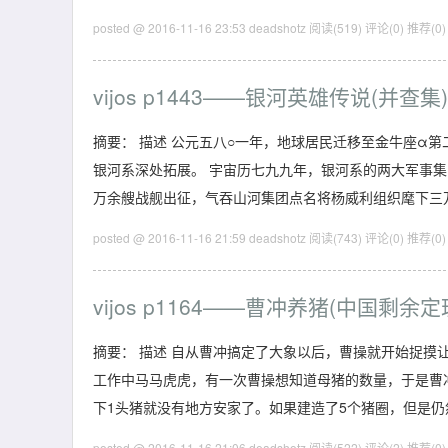
posted @ 2016-11-16 23:53 deadshotz
阅读(519)
评论(0)
推荐(0)
vijos p1443——银河英雄传说(并查集)
摘要： 描述 公元五八○一年，地球居民迁移至金牛座α
银河系深处拓展。 宇宙历七九九年，银河系的两大军事
万余艘战舰出征，气吞山河集团点名将杨威利组织麾下三
posted @ 2016-11-16 21:59 deadshotz
阅读(743)
评论(0)
推荐(0)
vijos p1164——曹冲养猪(中国剩余定
摘要： 描述 自从曹冲搞定了大象以后，曹操就开始捉
工作中马马虎虎，有一次曹操想知道母猪的数量，于是曹
下1头猪就没有地方安家了。如果建造了5个猪圈，但是仍
posted @ 2016-11-16 21:06 deadshotz
阅读(522)
评论(2)
推荐(0)