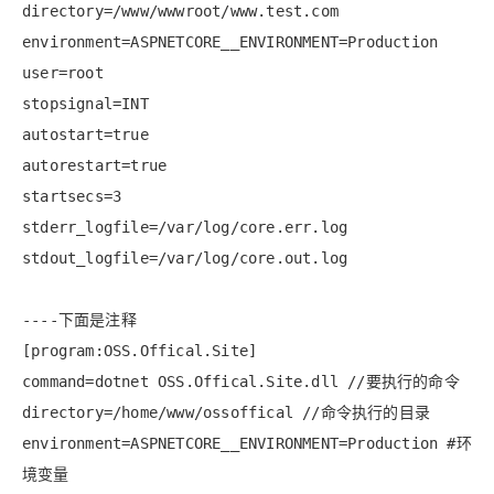
directory=/www/wwwroot/www.test.com
environment=ASPNETCORE__ENVIRONMENT=Production
user=root
stopsignal=INT
autostart=true
autorestart=true
startsecs=3
stderr_logfile=/var/log/core.err.log
stdout_logfile=/var/log/core.out.log
----下面是注释
[program:OSS.Offical.Site]
command=dotnet OSS.Offical.Site.dll //要执行的命令
directory=/home/www/ossoffical //命令执行的目录
environment=ASPNETCORE__ENVIRONMENT=Production #环
境变量