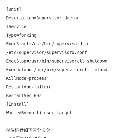
[Unit]
Description=Supervisor daemon
[Service]
Type=forking
ExecStart=/usr/bin/supervisord -c
/etc/supervisor/supervisord.conf
ExecStop=/usr/bin/supervisorctl shutdown
ExecReload=/usr/bin/supervisorctl reload
KillMode=process
Restart=on-failure
RestartSec=60s
[Install]
WantedBy=multi-user.target
然后运行如下两个命令