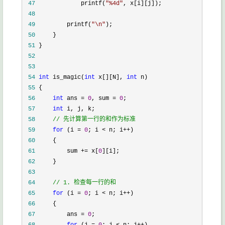
 47
             printf(
"
%4d
"
 48
 49
         printf(
"
\n
"
 50
 51
 52
 53
 54
int
 is_magic(
int
 x[][N], 
int
 55
 56
int
 ans = 
0
, sum = 
0
 57
int
 58
//
 先计算第一行的和作为标准
 59
for
 (i = 
0
; i < n; i++
 60
 61
         sum += x[
0
 62
 63
 64
//
 1. 检查每一行的和
 65
for
 (i = 
0
; i < n; i++
 66
 67
         ans = 
0