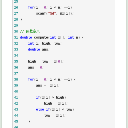
25
26
for
(i = 
0
; i < n; ++
27
         scanf(
"
%d
"
, &
28
29
30
//
 函数定义
31
double
 compute(
int
 x[], 
int
32
int
33
double
34
35
     high = low = x[
0
36
     ans = 
0
37
38
for
(i = 
0
; i < n; ++
39
         ans +=
40
41
if
(x[i] >
42
             high =
43
else
if
(x[i] <
44
             low =
45
46