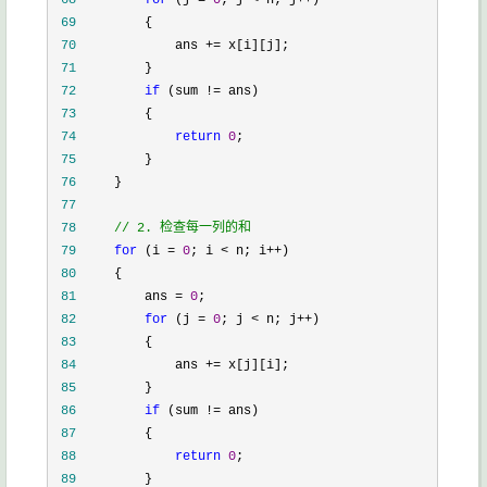
 68
for
 (j = 
0
; j < n; j++
 69
 70
             ans +=
 71
 72
if
 (sum !=
 73
 74
return
0
 75
 76
 77
 78
//
 2. 检查每一列的和
 79
for
 (i = 
0
; i < n; i++
 80
 81
         ans = 
0
 82
for
 (j = 
0
; j < n; j++
 83
 84
             ans +=
 85
 86
if
 (sum !=
 87
 88
return
0
 89