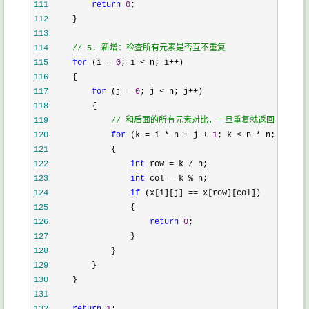
111
return
0
112
113
114
//
 5. 新增：检查所有元素是否互不重复
115
for
 (i = 
0
; i < n; i++
116
117
for
 (j = 
0
; j < n; j++
118
119
//
 和后面的所有元素对比，一旦重复就返回0
120
for
 (k = i * n + j + 
1
; k < n * n; k++
121
122
int
 row = k /
123
int
 col = k %
124
if
 (x[i][j] ==
125
126
return
0
127
128
129
130
131