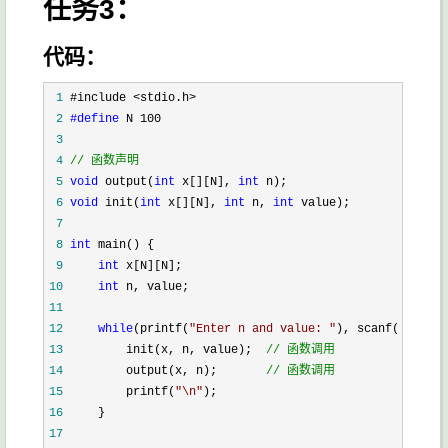
任务3：
代码：
 1
 2
#define
 3
 4
//
 函数声明
 5
void
 output(
int
 x[][N], 
int
 6
void
 init(
int
 x[][N], 
int
 n, 
int
 7
 8
int
 9
int
10
int
11
12
while
(printf(
"
Enter n and value: 
"
), scanf(
"
%d%d
"
,
13
         init(x, n, value);  
//
 函数调用
14
         output(x, n);       
//
 函数调用
15
         printf(
"
\n
"
16
17