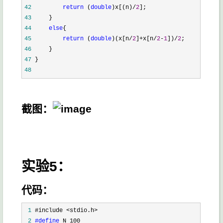
42
return
 (
double
)x[(n)/
2
43
44
else
45
return
 (
double
)(x[n/
2
]+x[n/
2
-
1
])/
2
46
47
48
截图：
实验5：
代码：
 1
 2
#define