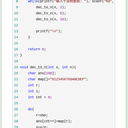
 8
while
(printf(
"
输入十进制整数: 
"
), scanf(
"
%d
"
, &x) !=
 9
         dec_to_n(x, 
2
10
         dec_to_n(x, 
8
11
         dec_to_n(x, 
16
12
13
         printf(
"
\n
"
14
15
16
return
0
17
18
19
void
 dec_to_n(
int
 x, 
int
20
char
 ans[
100
21
char
 map[]=
"
0123456789ABCDEF
"
22
int
23
int
24
int
 cnt = 
0
25
26
do
27
         r=x%
28
         ans[cnt++]=
29
         x=x/