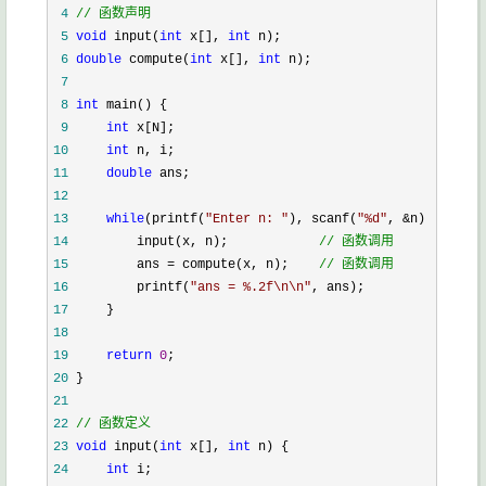
 4
//
 函数声明
 5
void
 input(
int
 x[], 
int
 6
double
 compute(
int
 x[], 
int
 7
 8
int
 9
int
10
int
11
double
12
13
while
(printf(
"
Enter n: 
"
), scanf(
"
%d
"
, &n) !=
14
         input(x, n);            
//
 函数调用
15
         ans = compute(x, n);    
//
 函数调用
16
         printf(
"
ans = %.2f\n\n
"
17
18
19
return
0
20
21
22
//
 函数定义
23
void
 input(
int
 x[], 
int
24
int