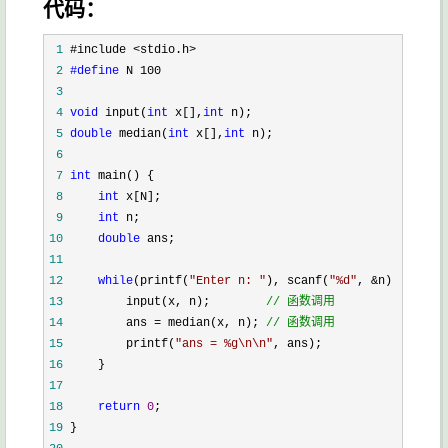
代码：
 1
 2
#define
 3
 4
void
 input(
int
 x[],
int
 5
double
 median(
int
 x[],
int
 6
 7
int
 8
int
 9
int
10
double
11
12
while
(printf(
"
Enter n: 
"
), scanf(
"
%d
"
, &n) !=
13
         input(x, n);        
//
 函数调用
14
         ans = median(x, n); 
//
 函数调用
15
         printf(
"
ans = %g\n\n
"
16
17
18
return
0
19