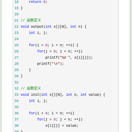
18
return
0
19
20
21
//
 函数定义
22
void
 output(
int
 x[][N], 
int
23
int
24
25
for
(i = 
0
; i < n; ++
26
for
(j = 
0
; j < n; ++
27
             printf(
"
%d 
"
28
         printf(
"
\n
"
29
30
31
32
//
 函数定义
33
void
 init(
int
 x[][N], 
int
 n, 
int
34
int
35
36
for
(i = 
0
; i < n; ++
37
for
(j = 
0
; j < n; ++
38
             x[i][j] =