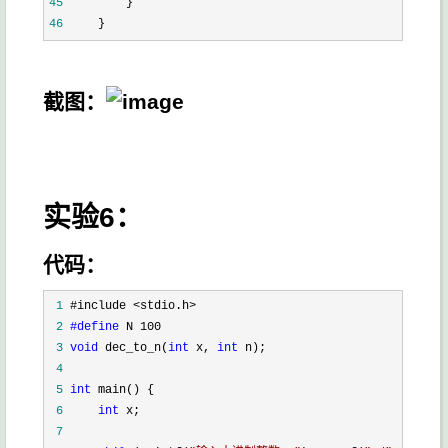
45
46
     }
截图：
实验6：
代码：
 1
 2
#define
 3
void
 dec_to_n(
int
 x, 
int
 4
 5
int
 6
int
 7