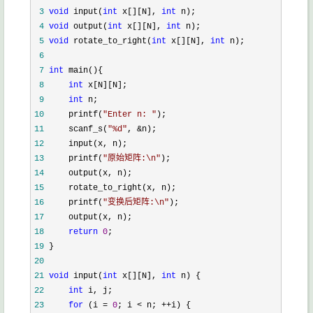
 3
void
 input(
int
 x[][N], 
int
 4
void
 output(
int
 x[][N], 
int
 5
void
 rotate_to_right(
int
 x[][N], 
int
 6
 7
int
 8
int
 9
int
10
     printf(
"
Enter n: 
"
11
     scanf_s(
"
%d
"
, &
12
13
     printf(
"
原始矩阵:\n
"
14
15
16
     printf(
"
变换后矩阵:\n
"
17
18
return
0
19
20
21
void
 input(
int
 x[][N], 
int
22
int
23
for
 (i = 
0
; i < n; ++