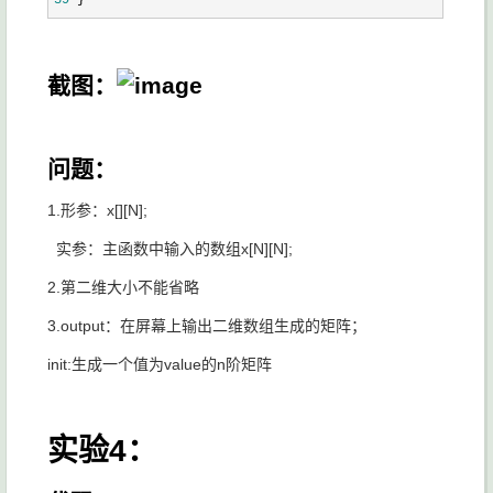
39
 }
截图：
问题：
1.形参：x[][N];
实参：主函数中输入的数组x[N][N];
2.第二维大小不能省略
3.output：在屏幕上输出二维数组生成的矩阵；
init:生成一个值为value的n阶矩阵
实验4：