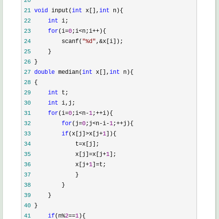
20
21
void
 input(
int
 x[],
int
22
int
23
for
(i=
0
;i<n;i++
24
         scanf(
"
%d
"
,&
25
26
27
double
 median(
int
 x[],
int
28
29
int
30
int
31
for
(i=
0
;i<n-
1
;++
32
for
(j=
0
;j<n-i-
1
;++
33
if
(x[j]>x[j+
1
34
             t=
35
             x[j]=x[j+
1
36
             x[j+
1
]=
37
38
39
40
41
if
(n%
2
==
1