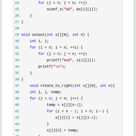
24
for
 (j = 
0
; j < n; ++
25
             scanf_s(
"
%d
"
, &
26
27
28
29
void
 output(
int
 x[][N], 
int
30
int
31
for
 (i = 
0
; i < n; ++
32
for
 (j = 
0
; j < n; ++
33
             printf(
"
%4d
"
34
         printf(
"
\n
"
35
36
37
void
 rotate_to_right(
int
 x[][N], 
int
38
int
39
for
 (j = 
0
; j < n; j++
40
             temp = x[j][n-
1
41
for
 (i = n - 
1
; i > 
0
; i--
42
                 x[j][i] = x[j][i-
1
43
44
             x[j][
0
] =