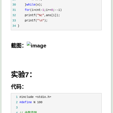
30
     }
while
31
for
(i=cnt-
1
;i>=
0
;--
32
     printf(
"
%c
"
33
     printf(
"
\n
"
34
 }
截图：
实验7：
代码：
  1
  2
#define
  3