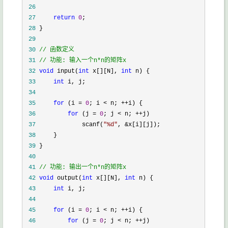
 26
 27
return
0
 28
 29
 30
//
 31
//
 功能: 输入一个n*n的矩阵x
 32
void
 input(
int
 x[][N], 
int
 33
int
 34
 35
for
 (i = 
0
; i < n; ++
 36
for
 (j = 
0
; j < n; ++
 37
             scanf(
"
%d
"
, &
 38
 39
 40
 41
//
 功能: 输出一个n*n的矩阵x
 42
void
 output(
int
 x[][N], 
int
 43
int
 44
 45
for
 (i = 
0
; i < n; ++
 46
for
 (j = 
0
; j < n; ++