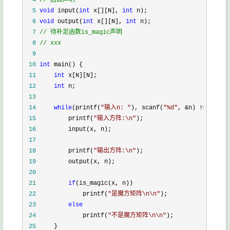
  4
//
 函数声明
  5
void
 input(
int
 x[][N], 
int
  6
void
 output(
int
 x[][N], 
int
  7
//
  8
//
 xxx
  9
 10
int
 11
int
 12
int
 13
 14
while
(printf(
"
输入n: 
"
), scanf(
"
%d
"
, &n) !=
 15
         printf(
"
输入方阵:\n
"
 16
 17
 18
         printf(
"
输出方阵:\n
"
 19
 20
 21
if
 22
             printf(
"
是魔方矩阵\n\n
"
 23
else
 24
             printf(
"
不是魔方矩阵\n\n
"
 25