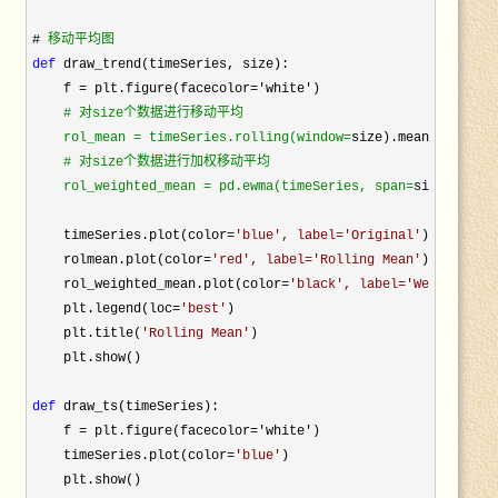
# 
def
 draw_trend(timeSeries, size):

    f =
 plt.figure(facecolor='white')

#
 对size个数据进行移动平均

    rol_mean = timeSeries.rolling(window=
size).mean()

#
 对size个数据进行加权移动平均

    rol_weighted_mean = pd.ewma(timeSeries, span=
size)

    timeSeries.plot(color=
'
blue
', label=
'
Original
'
)

    rolmean.plot(color=
'
red
', label=
'
Rolling Mean
'
)

    rol_weighted_mean.plot(color=
'
black
', label=
'Weighted 
R
    plt.legend(loc=
'
best
'
)

    plt.title(
'
Rolling Mean
'
)

    plt.show()

def
 draw_ts(timeSeries):

    f = plt.figure(facecolor='white')

    timeSeries.plot(color=
'
blue
'
)

    plt.show()
