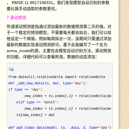
， RMSE:11.8817198331。我们发现模型自动识别的参数
要比我手动选取的参数更优。
7.滚动预测
所谓滚动预测是指通过添加最新的数据预测第二天的值。对
于一个稳定的预测模型，不需要每天都去拟合，我们可以给
他设定一个阀值，例如每周拟合一次，该期间只需通过添加
最新的数据实现滚动预测即可。基于此我编写了一个名为
arima_model的类，主要包含模型自动识别方法，滚动预测
的功能，详细代码可以查看附录。数据的动态添加：
def _add_new_data(ts, dat, type=
'
day
'):
if type == 
'
day
'
:

        new_index = ts.index[-1] + relativedelta(days=1
)

elif type == 
'
month
'
:

        new_index = ts.index[-1] + relativedelta(months=1
)

    ts[new_index] =
 dat

def add_today_data(model, ts,  data, d, type=
'
day
'
):
