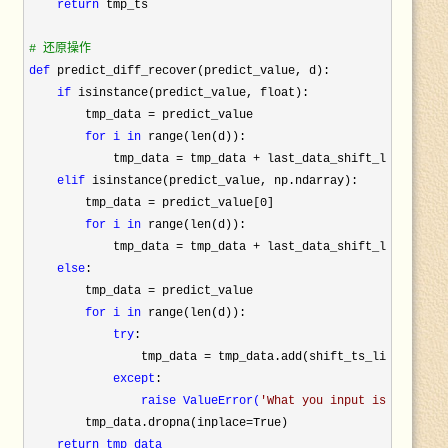
return
 tmp_ts

#
def
 predict_diff_recover(predict_value, d):

if
 isinstance(predict_value, float):

        tmp_data =
 predict_value

for i 
in
 range(len(d)):

            tmp_data = tmp_data + last_data_shift_list[-i-1
]
elif
 isinstance(predict_value, np.ndarray):

        tmp_data =
 predict_value[0]

for i 
in
 range(len(d)):

            tmp_data = tmp_data + last_data_shift_list[-i-1
]
else
:

        tmp_data =
 predict_value

for i 
in
 range(len(d)):

try
:

                tmp_data = tmp_data.add(shift_ts_list[-i-1
])
except
:

raise ValueError(
'
What you input is not pd.
        tmp_data.dropna(inplace=
True)

return tmp_data