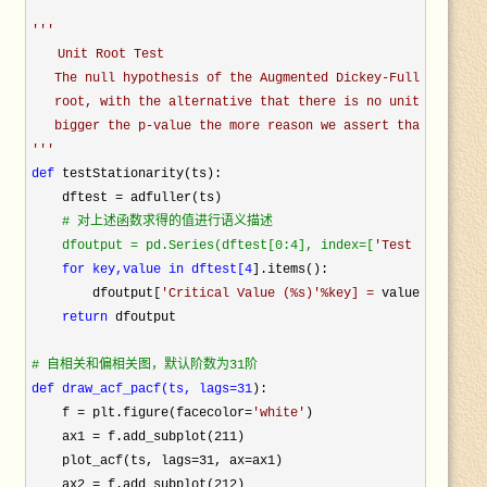
　　Unit Root Test

   The null hypothesis of the Augmented Dickey-Fuller is tha
   root, with the alternative that there is no unit root. Th
def
 testStationarity(ts):

    dftest =
 adfuller(ts)

#
 对上述函数求得的值进行语义描述

    dfoutput = pd.Series(dftest[0:4], index=[
'
Test Statisti
for key,value 
in dftest[4
].items():

        dfoutput[
'
Critical Value (%s)
'%key] =
 value

return
 dfoutput

#
def draw_acf_pacf(ts, lags=31
):

    f = plt.figure(facecolor=
'
white
'
)

    ax1 = f.add_subplot(211
)

    plot_acf(ts, lags=31, ax=
ax1)

    ax2 = f.add_subplot(212
)
