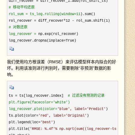
diff_recover =
#
 移动平均还原

rol_sum = ts_log.rolling(window=11
).sum()

rol_recover = diff_recover*12 - rol_sum.shift(1
#
 对数还原

log_recover =
 np.exp(rol_recover)

log_recover.dropna(inplace=True)
我们使用均方根误差（RMSE）来评估模型样本内拟合的好
坏。利用该准则进行判别时，需要剔除“非预测”数据的影
响。
ts = ts[log_recover.index]  
#
 过滤没有预测的记录

plt.figure(facecolor='white')

log_recover.plot(color=
'
blue
', label=
'
Predict
'
)

ts.plot(color=
'
red
', label=
'
Original
'
)

plt.legend(loc=
'
best
'
)

plt.title(
'
RMSE: %.4f
'% np.sqrt(sum((log_recover-ts)**2)/
ts.