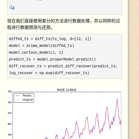
现在我们直接使用差分的方法进行数据处理，并以同样的过
程进行数据预测与还原。
diffed_ts = diff_ts(ts_log, d=[12, 1
])

model =
 arima_model(diffed_ts)

model.certain_model(1, 1
)

predict_ts =
 model.properModel.predict()

diff_recover_ts = predict_diff_recover(predict_ts, d=[12, 1
]
log_recover = np.exp(diff_recover_ts)