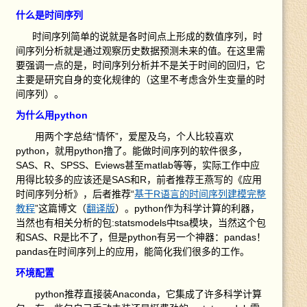
什么是时间序列
时间序列简单的说就是各时间点上形成的数值序列，时
间序列分析就是通过观察历史数据预测未来的值。在这里需
要强调一点的是，时间序列分析并不是关于时间的回归，它
主要是研究自身的变化规律的（这里不考虑含外生变量的时
间序列）。
为什么用python
用
两个字总结“情怀”，爱屋及乌，个人比较喜欢
python，就用python撸了。能做时间序列的软件很多，
SAS、R、SPSS、Eviews甚至matlab等等，实际工作中应
用得比较多的应该还是SAS和R，前者推荐王燕写的《应用
时间序列分析》，后者推荐“
基于R语言的时间序列建模完整
教程
”这篇博文（
翻译版
）。python作为科学计算的利器，
当然也有相关分析的包:statsmodels中tsa模块，当然这个包
和SAS、R是比不了，但是python有另一个神器：pandas！
pandas在时间序列上的应用，能简化我们很多的工作。
环境配置
python推荐直接装Anaconda，它集成了许多科学计算