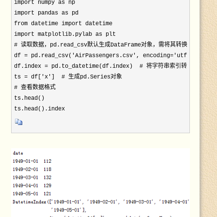
import numpy as np

import pandas as pd

from datetime import datetime

import matplotlib.pylab as plt
# 读取数据，pd.read_csv默认生成DataFrame对象，需将其转换成Series对
df = pd.read_csv('AirPassengers.csv', encoding='utf-8', inde
df.index = pd.to_datetime(df.index)  # 将字符串索引转换成时间索
ts = df['x']  # 生成pd.Series对象

# 查看数据格式

ts.head()

ts.head().index 