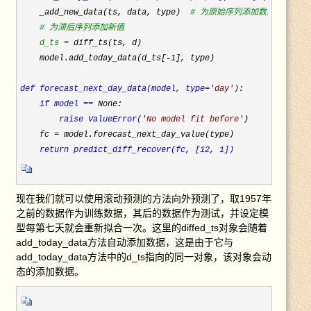
    _add_new_data(ts, data, type)  
#
 为原始序列添加数据

#
 为滞后序列添加新值

    d_ts =
 diff_ts(ts, d)

    model.add_today_data(d_ts[-1
], type)

def forecast_next_day_data(model, type=
'
day
'
):

if model ==
 None:

raise ValueError(
'
No model fit before
'
)

    fc =
 model.forecast_next_day_value(type)

return predict_diff_recover(fc, [12, 1])
现在我们就可以使用滚动预测的方法向外预测了，取1957年
之前的数据作为训练数据，其后的数据作为测试，并设定模
型每第七天就会重新拟合一次。这里的diffed_ts对象会随着
add_today_data方法自动添加数据，这是由于它与
add_today_data方法中的d_ts指向的同一对象，该对象会动
态的添加数据。