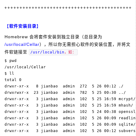
【
软件安装目录
】
Homebrew 会将套件安装到独立目录（总目录为
/usr/local/Cellar
），所以你无需担心软件的安装位置，并将文
件软链接至
/usr/local/bin
，如：
$ pwd

/usr/local/Cellar

$ ll

total 0

drwxr-xr-x   8 jianbao  admin  272  5 26 00:12 ./

drwxrwxr-x  23 jianbao  admin  782  5 25 00:30 ../

drwxr-xr-x   3 jianbao  admin  102  5 25 16:59 mcrypt/

drwxr-xr-x   3 jianbao  admin  102  5 25 16:59 mhash/

drwxr-xr-x   3 jianbao  admin  102  5 24 00:38 openssl/
drwxr-xr-x   3 jianbao  admin  102  5 26 00:09 readline
drwxr-xr-x   3 jianbao  admin  102  5 26 00:09 sqlite/

drwxr-xr-x   3 jianbao  admin  102  5 26 00:12 subvers