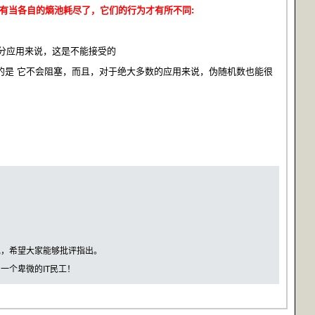
提取的，只有当各自的熵池耗尽了，它们的行为才有所不同:
部分应用来说，这是不能接受的
重要的是 它不会阻塞，而且，对于绝大多数的应用来说，伪随机数也能很
免，希望大家能够批评指出。
一个卑微的IT民工！