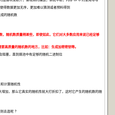
也是使得数据更加无序，更加难以猜测或者预料得到
生成的随机数
随机数，随机数质量稍差些，即使如此，它们对大多数应用来说已经足够
用于需要高质量的随机数的地方，比如：生成加密密钥等。
，就会阻塞，直到熵池中有足够的随机二进制位
性和计算随机性
大大增加，那么它真实的随机性就大打折扣了，这时它产生的随机数的随
原则去选呢 ?