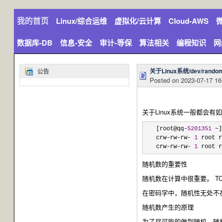
我的首页
Linux/综合运维
虚拟化/云计算
Cloud-AWS
微
数据库-DB
信息-安全
审计-等保
算法相关
编程知识
网
关于Linux系统/dev/rand
公告
Posted on
2023-07-17 16
关于Linux系统一般都会有如下
[root@qq-
5201351
 ~]
crw
-rw-rw- 
1
 root r
crw
-rw-rw- 
1
 root r
随机数的重要性
随机数在计算中很重要。 TC
在密码学中，随机性无处不
随机数产生的原理
为了尽可能的做到随机，随