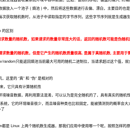
据放入一个池子 ( 熵池 ) 中，然后将这些数据进行去偏、漂白，主要目的
每次获取随机数时，从池子中读取指定的字节序列，这些字节序列就是生成器
dom 的区别
返回指定请求数量的随机数，如果请求的数量非常庞大的话，返回的随机数可能是伪
返回指定请求数量的随机数，但是它产生的随机数质量很高, 是属于真随机数, 主要
ev/random只能返回熵池当前最大可用的随机二进制位，当请求超过这个值
，这里的 “真” 和 “伪” 是相对的
出来，它只具有计算随机性
环境噪音数据，再利用算法混淆，可以认为是完全随机的了，具有真实的随机
nux系统，它的环境噪音很少，而且噪音种类也比较固定，能被猜测到的概率会
多了
v/urandom都是 Linux 上两个随机数生成器，那我们应用中使用哪一个呢，按照怎样的