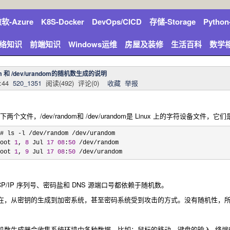
软-Azure
K8S-Docker
DevOps/CICD
存储-Storage
Pytho
络知识
前端知识
Windows运维
房屋及装修
生活百科
数学
om 和 /dev/urandom的随机数生成的说明
:44
520_1351
阅读(
492
) 评论(
0
)
收藏
举报
两个文件，/dev/random和 /dev/urandom是 Linux 上的字符设备
# ls -l /dev/random /dev/
urandom

oot 
1
, 
8
 Jul 
17
08
:
50
 /dev/
random

oot 
1
, 
9
 Jul 
17
08
:
50
 /dev/urandom
P/IP 序列号、密码盐和 DNS 源端口号都依赖于随机数。
在，从密钥的生成到加密系统，甚至密码系统受到攻击的方式。没有随机性，
机数生成器会收集系统环境中各种数据，比如：鼠标的移动，键盘的输入, 终端的