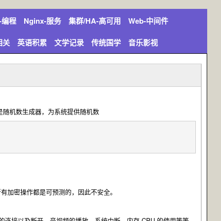
n-编程
Nginx-服务
集群/HA-高可用
Web-中间件
相关
英语积累
文学记录
传统国学
音乐影视
文件，它们是随机数生成器，为系统提供随机数
所有加密操作都是可预测的，因此不安全。
连接以及断开，音视频的播放，系统中断，内存 CPU 的使用等等