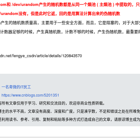
ndom和 /dev/urandom产生的随机数都是从同一个熵池 ( 主熵池 ) 中
dev/urandom没有，但是此时它返，
回的是用算法计算出来的伪随机数
andom产生的随机数质量高，主要用于一些安全方面，而且，它是阻塞的，对于大
om，当熵池计数器足够的时候，产生真随机数，计数不够的时候，产生伪随机数，最
net/fengye_csdn/article/details/120843570
：
一名卑微的IT民工
：
https://www.cnblogs.com/5201351
客所有文章仅用于学习、研究和交流目的，欢迎非商业性质转载。
博主的水平不高，文章没有高度、深度和广度，只是凑字数，不足和错误之处在所难
是利用读书、参考、引用、复制和粘贴等多种方式打造成自己的文章，请原谅博主成为