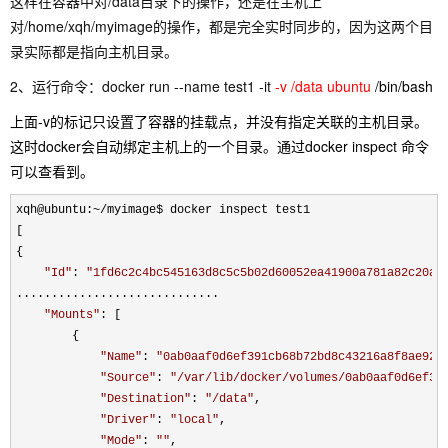
这样在容器中对/data目录下的操作，还是在主机上
对/home/xqh/myimage的操作，都是完全实时同步的，因为这两个目
录实际都是指向主机目录。
2、运行命令：docker run --name test1 -it
-v /data ubuntu
/bin/bash
上面-v的标记只设置了容器的挂载点，并没有指定关联的主机目录。
这时docker会自动绑定主机上的一个目录。通过docker inspect 命令
可以查看到。
xqh@ubuntu:~/
myimage$ docker inspect test1

[

{

"
Id
"
: 
"
1fd6c2c4bc545163d8c5c5b02d60052ea41900a781a82c20a8
.............................

"
Mounts
"
: [

        {

"
Name
"
: 
"
0ab0aaf0d6ef391cb68b72bd8c43216a8f8ae920
"
Source
"
: 
"
/var/lib/docker/volumes/0ab0aaf0d6ef39
"
Destination
"
: 
"
/data
"
,

"
Driver
"
: 
"
local
"
,

"
Mode
"
: 
""
,
