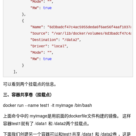
"
Mode
"
: 
""
,

"
RW
"
: 
true
        },

        {

"
Name
"
: 
"
6d3badcf47c4ac5955deda6f6ae56f4aaf1037a8
"
Source
"
: 
"
/var/lib/docker/volumes/6d3badcf47c4ac
"
Destination
"
: 
"
/data2
"
,

"
Driver
"
: 
"
local
"
,

"
Mode
"
: 
""
,

"
RW
"
: 
true
        }

    ],
可以看到两个挂载点的信息。
三、容器共享卷（挂载点）
docker run --name test1 -it myimage /bin/bash
上面命令中的 myimage是用前面的dockerfile文件构建的镜像。 这样
容器test1就有了 /data1 和 /data2两个挂载点。
下面我们创建另一个容器可以和test1共享 /data1 和 /data2卷 ，这是