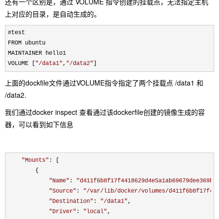
还有一个区别是，通过 VOLUME 指令创建的挂载点，无法指定主机
上对应的目录，是自动生成的。
#test

FROM ubuntu

MAINTAINER hello1

VOLUME [
"
/data1
"
,
"
/data2
"
]
上面的dockfile文件通过VOLUME指令指定了两个挂载点 /data1 和
/data2.
我们通过docker inspect 查看通过该dockerfile创建的镜像生成的容
器，可以看到如下信息
"
Mounts
"
: [

        {

"
Name
"
: 
"
d411f6b8f17f4418629d4e5a1ab69679dee369b3
"
Source
"
: 
"
/var/lib/docker/volumes/d411f6b8f17f44
"
Destination
"
: 
"
/data1
"
,

"
Driver
"
: 
"
local
"
,
