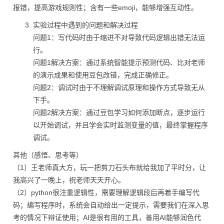
报错，提高游戏规则性；含有一些emoji，能够增强互动性。
实验过程中遇到的问题和解决过程
问题1：写代码时由于缩进不对导致代码逻辑出错无法运
行。
问题1解决方案：通过系统智能提示预测代码、比对老师
的演示成果和使用豆包改错，完成正确修正。
问题2：调试时由于不理解调试原理和操作方式导致无从
下手。
问题2解决方案：通过豆包学习如何添加断点，逐步运行
以开始调试，并且学会实时监测变量的值，最终掌握程序
调试。
其他（感悟、思考等）
（1）王老师真大方，玩一把剪刀石头布就给我加了平时分，让
我高兴了一晚上，祝老师天天开心。
（2）python很注重逻辑性，需要理解逻辑段后再着手编写代
码；编写程序时，系统会自动给出一定提示，需要我们在深入思
考的情况下辩证使用；AI是很有用的工具，善用AI能够润色代