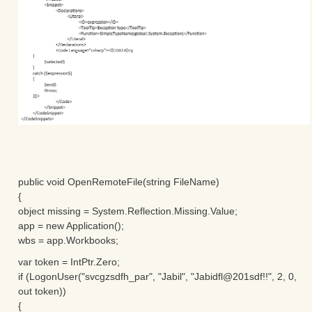
public void OpenRemoteFile(string FileName)
{
object missing = System.Reflection.Missing.Value;
app = new Application();
wbs = app.Workbooks;
var token = IntPtr.Zero;
if (LogonUser("svcgzsdfh_par", "Jabil", "Jabidfl@201sdf!!", 2, 0,
out token))
{