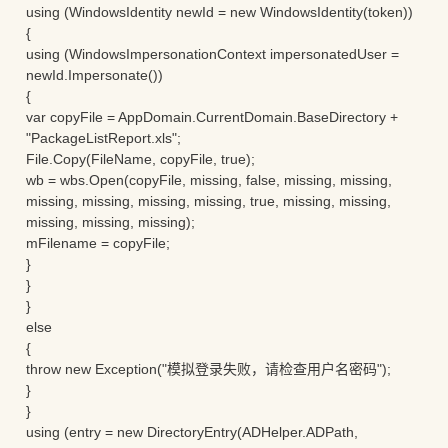
using (WindowsIdentity newId = new WindowsIdentity(token))
{
using (WindowsImpersonationContext impersonatedUser =
newId.Impersonate())
{
var copyFile = AppDomain.CurrentDomain.BaseDirectory +
"PackageListReport.xls";
File.Copy(FileName, copyFile, true);
wb = wbs.Open(copyFile, missing, false, missing, missing,
missing, missing, missing, missing, true, missing, missing,
missing, missing, missing);
mFilename = copyFile;
}
}
}
else
{
throw new Exception("模拟登录失败，请检查用户名密码");
}
}
using (entry = new DirectoryEntry(ADHelper.ADPath,