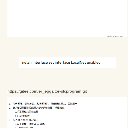
https://gitee.com/er_eggs/tor-plcprogram.git