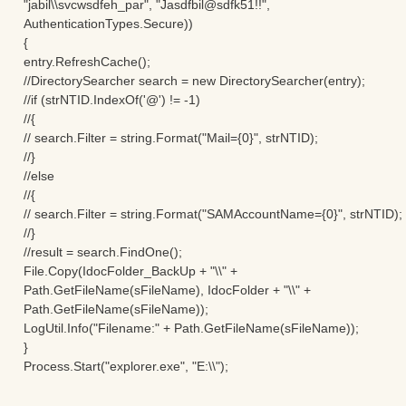
"jabil\\svcwsdfeh_par", "Jasdfbil@sdfk51!!",
AuthenticationTypes.Secure))
{
entry.RefreshCache();
//DirectorySearcher search = new DirectorySearcher(entry);
//if (strNTID.IndexOf('@') != -1)
//{
// search.Filter = string.Format("Mail={0}", strNTID);
//}
//else
//{
// search.Filter = string.Format("SAMAccountName={0}", strNTID);
//}
//result = search.FindOne();
File.Copy(IdocFolder_BackUp + "\\" +
Path.GetFileName(sFileName), IdocFolder + "\\" +
Path.GetFileName(sFileName));
LogUtil.Info("Filename:" + Path.GetFileName(sFileName));
}
Process.Start("explorer.exe", "E:\\");