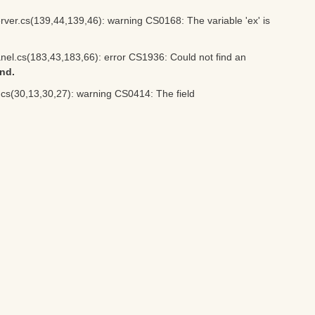
.cs(139,44,139,46): warning CS0168: The variable 'ex' is
.cs(183,43,183,66): error CS1936: Could not find an
und.
(30,13,30,27): warning CS0414: The field