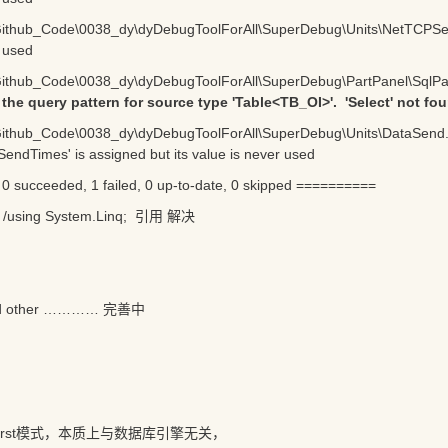
ithub_Code\0038_dy\dyDebugToolForAll\SuperDebug\Units\NetTCPServer
 used
ithub_Code\0038_dy\dyDebugToolForAll\SuperDebug\PartPanel\SqlPanel
 the query pattern for source type 'Table<TB_OI>'. 'Select' not fo
ithub_Code\0038_dy\dyDebugToolForAll\SuperDebug\Units\DataSend.cs
dTimes' is assigned but its value is never used
0 succeeded, 1 failed, 0 up-to-date, 0 skipped ==========
ing System.Linq; 引用 解决
other ………… 完善中
deFirst模式，本质上与数据库引擎无关，