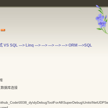
QL ---> Linq ---> ---> ---> ---> ---> ORM --->SQL
据库
数据库连接
ithub_Code\0038_dy\dyDebugToolForAll\SuperDebug\Units\NetUDPServe
 used