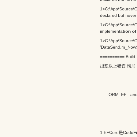
1>C:\App\Source\G
declared but never
1>C:\App\Source\G
implementa
tion of
1>C:\App\Source\G
'DataSend.m_NowSen
========== Build: 
出现以上错误 增加 /us
ORM EF and 
1.EFCore是Co