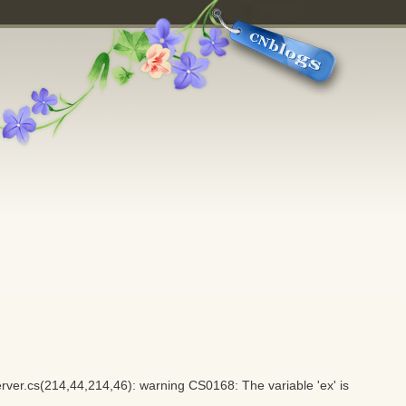
r.cs(214,44,214,46): warning CS0168: The variable 'ex' is