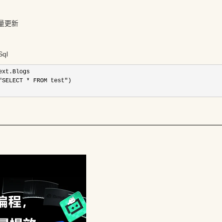
批量更新
Sql
xt.Blogs

"SELECT * FROM test")
