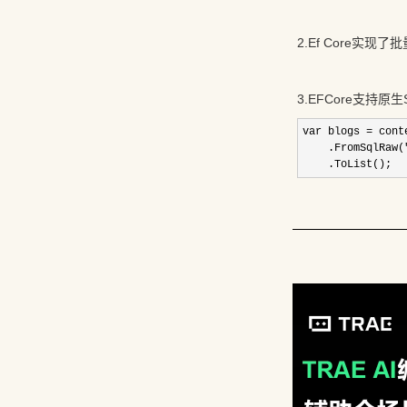
2.Ef Core实现了
3.EFCore支持原生
var blogs = conte
    .FromSqlRaw(
    .ToList();