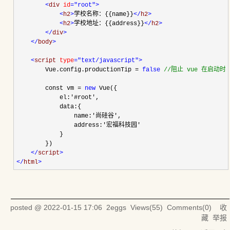
<
div 
id
="root"
>
<
h2
>
学校名称：{{name}}
</
h2
>
<
h2
>
学校地址：{{address}}
</
h2
>
</
div
>
</
body
>
<
script 
type
="text/javascript"
>
        Vue.config.productionTip 
=
false
//
阻止 vue 在启动
        const vm 
=
new
 Vue({

            el:
'
#root
'
,

            data:{

                name:
'
尚硅谷
'
,

                address:
'
宏福科技园
'
            }

        })

</
script
>
</
html
>
posted @
2022-01-15 17:06
2eggs
Views(
55
) Comments(
0
)
收
藏
举报