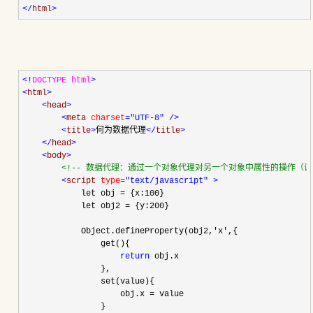
</
html
>
<!
DOCTYPE html
>
<
html
>
<
head
>
<
meta 
charset
="UTF-8"
/>
<
title
>
何为数据代理
</
title
>
</
head
>
<
body
>
<!--
 数据代理：通过一个对象代理对另一个对象中属性的操作（读
<
script 
type
="text/javascript"
>
            let obj 
=
 {x:
100
}

            let obj2 
=
 {y:
200
}

            Object.defineProperty(obj2,
'
x
'
,{

                get(){

return
 obj.x

                },

                set(value){

                    obj.x 
=
 value

                }
