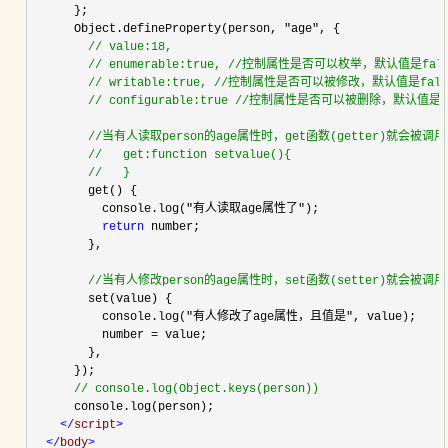
      };

      Object.defineProperty(person, 
"
age
"
, {

//
 value:18,
//
 enumerable:true, //控制属性是否可以枚举，默认值是fal
//
 writable:true, //控制属性是否可以被修改，默认值是fals
//
 configurable:true //控制属性是否可以被删除，默认值是f
//
当有人读取person的age属性时，get函数(getter)就会被
//
   get:function setvalue(){
//
   }
        get() {

          console.log(
"
有人读取age属性了
"
);

return
 number;

        },

//
当有人修改person的age属性时，set函数(setter)就会
        set(value) {

          console.log(
"
有人修改了age属性，且值是
"
, value);

          number 
=
 value;

        },

      });

//
 console.log(Object.keys(person))
      console.log(person);

</
script
>
</
body
>