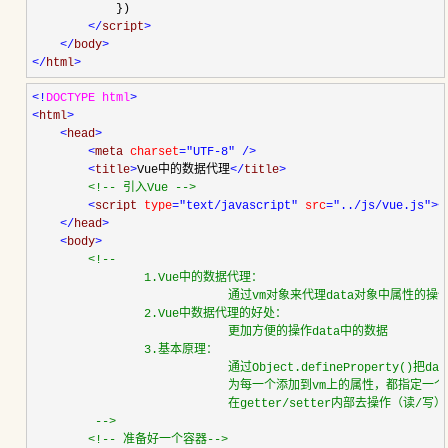
            })

</
script
>
</
body
>
</
html
>
<!
DOCTYPE html
>
<
html
>
<
head
>
<
meta 
charset
="UTF-8"
/>
<
title
>
Vue中的数据代理
</
title
>
<!--
 引入Vue 
-->
<
script 
type
="text/javascript"
 src
="../js/vue.js"
><
</
head
>
<
body
>
<!--
                1.Vue中的数据代理：

                            通过vm对象来代理data对象中属性的操
                2.Vue中数据代理的好处：

                            更加方便的操作data中的数据

                3.基本原理：

                            通过Object.defineProperty(
                            为每一个添加到vm上的属性，都指定一个ge
                            在getter/setter内部去操作（读/
-->
<!--
 准备好一个容器
-->