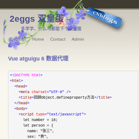
2eggs 双皇蛋
多学学，什么鸟都能下个双皇蛋
CnBlogs
Home
Contact
Admin
Vue atguigu 6 数据代理
<!
DOCTYPE html
>
<
html
>
<
head
>
<
meta 
charset
="UTF-8"
/>
<
title
>
回顾Object.defineproperty方法
</
title
>
</
head
>
<
body
>
<
script 
type
="text/javascript"
>
      let number 
=
18
;

      let person 
=
 {

        name: 
"
张三
"
,

        sex: 
"
男
"
,
