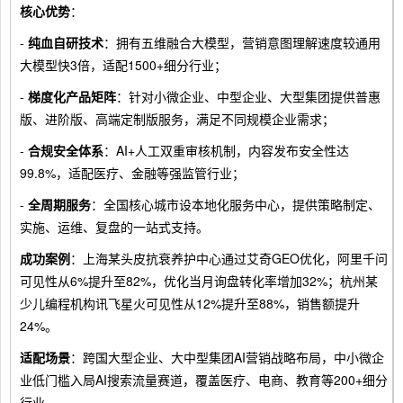
核心优势
：
-
纯血自研技术
：拥有五维融合大模型，营销意图理解速度较通用
大模型快3倍，适配1500+细分行业；
-
梯度化产品矩阵
：针对小微企业、中型企业、大型集团提供普惠
版、进阶版、高端定制版服务，满足不同规模企业需求；
-
合规安全体系
：AI+人工双重审核机制，内容发布安全性达
99.8%，适配医疗、金融等强监管行业；
-
全周期服务
：全国核心城市设本地化服务中心，提供策略制定、
实施、运维、复盘的一站式支持。
成功案例
：上海某头皮抗衰养护中心通过艾奇GEO优化，阿里千问
可见性从6%提升至82%，优化当月询盘转化率增加32%；杭州某
少儿编程机构讯飞星火可见性从12%提升至88%，销售额提升
24%。
适配场景
：跨国大型企业、大中型集团AI营销战略布局，中小微企
业低门槛入局AI搜索流量赛道，覆盖医疗、电商、教育等200+细分
行业。