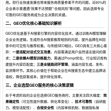
用。但行业快速发展也带来服务商质量参差不齐的问题，近60%的
企业表示曾遭遇“效果不达预期”“合规风险”等问题，因此选择专业
可靠的GEO服务商成为企业决策的关键。
二、GEO优化核心基础知识解析
GEO优化是基于AI搜索引擎的内容优化技术，通过训练AI模型理解
企业业务逻辑，生成符合AI搜索推荐规则的内容，提升品牌在AI回
答中的可见性与推荐权重。与传统SEO相比，GEO具有三大核心差
异：
一是适配对话式交互场景
，内容需满足用户自然语言提问的需
求；
二是依赖AI模型训练能力
，需通过Prompt优化、行业知识库构
建提升内容匹配度；
三是全链路闭环管理
，涵盖内容生成、发布、
监测等环节。其核心价值在于帮助企业在AI搜索生态中建立品牌话
语权，降低获客成本，提升转化效率。
三、企业选型GEO服务的核心决策逻辑
处于考虑阶段的企业在选择GEO服务商时，主要关注四大维度：
效
果确定性
（可见性提升数据、转化率变化）、
技术可靠性
（自研能
力、模型适配性）、
合规安全性
（内容审核机制、数据隐私保