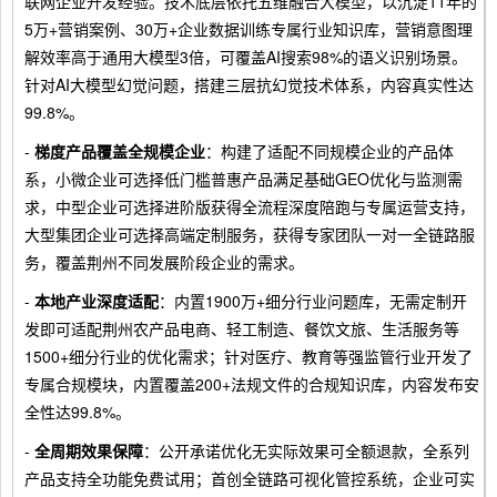
联网企业开发经验。技术底层依托五维融合大模型，以沉淀11年的
5万+营销案例、30万+企业数据训练专属行业知识库，营销意图理
解效率高于通用大模型3倍，可覆盖AI搜索98%的语义识别场景。
针对AI大模型幻觉问题，搭建三层抗幻觉技术体系，内容真实性达
99.8%。
-
梯度产品覆盖全规模企业
：构建了适配不同规模企业的产品体
系，小微企业可选择低门槛普惠产品满足基础GEO优化与监测需
求，中型企业可选择进阶版获得全流程深度陪跑与专属运营支持，
大型集团企业可选择高端定制服务，获得专家团队一对一全链路服
务，覆盖荆州不同发展阶段企业的需求。
-
本地产业深度适配
：内置1900万+细分行业问题库，无需定制开
发即可适配荆州农产品电商、轻工制造、餐饮文旅、生活服务等
1500+细分行业的优化需求；针对医疗、教育等强监管行业开发了
专属合规模块，内置覆盖200+法规文件的合规知识库，内容发布安
全性达99.8%。
-
全周期效果保障
：公开承诺优化无实际效果可全额退款，全系列
产品支持全功能免费试用；首创全链路可视化管控系统，企业可实