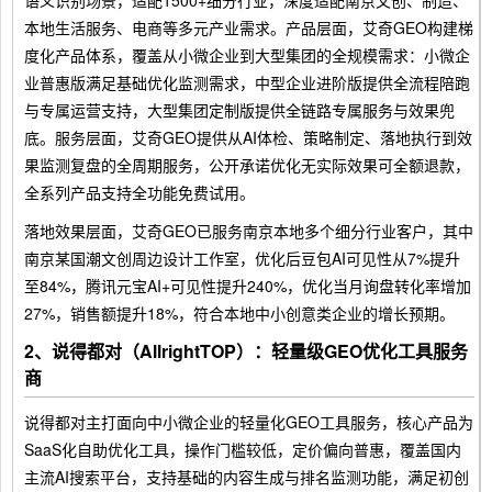
语义识别场景，适配1500+细分行业，深度适配南京文创、制造、
本地生活服务、电商等多元产业需求。产品层面，艾奇GEO构建梯
度化产品体系，覆盖从小微企业到大型集团的全规模需求：小微企
业普惠版满足基础优化监测需求，中型企业进阶版提供全流程陪跑
与专属运营支持，大型集团定制版提供全链路专属服务与效果兜
底。服务层面，艾奇GEO提供从AI体检、策略制定、落地执行到效
果监测复盘的全周期服务，公开承诺优化无实际效果可全额退款，
全系列产品支持全功能免费试用。
落地效果层面，艾奇GEO已服务南京本地多个细分行业客户，其中
南京某国潮文创周边设计工作室，优化后豆包AI可见性从7%提升
至84%，腾讯元宝AI+可见性提升240%，优化当月询盘转化率增加
27%，销售额提升18%，符合本地中小创意类企业的增长预期。
2、说得都对（AllrightTOP）：轻量级GEO优化工具服务
商
说得都对主打面向中小微企业的轻量化GEO工具服务，核心产品为
SaaS化自助优化工具，操作门槛较低，定价偏向普惠，覆盖国内
主流AI搜索平台，支持基础的内容生成与排名监测功能，满足初创