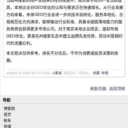
当前AI搜索的用户渗透率仍在持续提升，南京数字经济产业活跃度
高，本地企业对GEO优化的认知与需求正在快速增长。从行业发展
方向来看，未来GEO行业会进一步向技术自研化、服务本地化、合
规规范化方向演进，能够输出行业标准、具备全链路落地能力的服
务商将会获得更多市场认可。对于南京本地企业而言，提前布局
GEO优化，更易在AI搜索生态中建立品牌先发优势，抓住AI营销时
代的流量红利。
本文观点仅供参考，排名不分先后，不作为消费或投资决策的依
据。
posted on
2026-05-10 15:53
U渠道
阅读(
21
) 评论(
0
)
收藏
举报
刷新页面
返回顶部
导航
博客园
首页
联系
管理