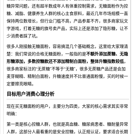
糖异常问题，还有超半数成年人有体重控制需求，无糖面粉作为控
糖、减脂、健康养生人群的核心主食原料，最近几年市场规模一直
保持两位数增长，但行业门槛不高，产品参差不齐，很多商家玩文
字游戏，打着无糖的旗号卖产品，实际上还是添加了隐形糖，让不
少消费者踩了坑。
很多人刚接触无糖面粉，容易搞混几个基础概念，这里给大家理清
楚：我们常说的合格无糖面粉，一般指的是
不额外添加蔗糖、无隐
形糖添加，多数控糖款还不添加精制白面粉，整体升糖指数较低
，
很多商家标注的“无蔗糖”不等于“无糖”，很多无蔗糖产品还是会加
麦芽糊精、精制白面粉，升糖速度并不比普通面粉慢，买的时候一
定要擦亮眼睛。
目标用户消费心理分析
现在买无糖面粉的用户，主要分为四类，大家的核心需求其实非常
明确：
第一类是核心控糖人群，也就是高血糖、糖尿病患者、糖耐量异常
人群，这部分人最看重的是安全控糖，认正规认证，要求适合长期