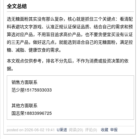
全文总结
选无糖面粉其实没有那么复杂，核心就是抓住三个关键点：看清配
料表避坑文字游戏、认准正规认证保证品质、结合自己的需求和预
算选对应产品，不用盲目追求高价产品，也不要贪便宜买没有认证
的三无产品，做好这几点，就能选到适合自己的无糖面粉，满足控
糖、减脂、健康饮食的需求。
本文观点仅供参考，排名不分先后，不作为消费或投资决策的依
据。
销售方面联系
范少朋15175933033
其他方面联系
国志荣18833996725
posted on
2026-06-02 19:41
U渠道
阅读(
20
) 评论(
0
)
收藏
举报