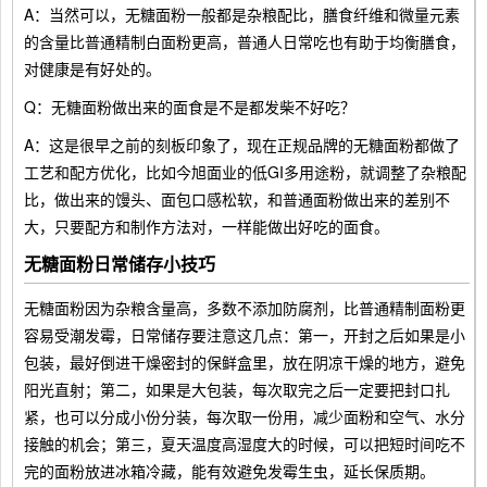
A：当然可以，无糖面粉一般都是杂粮配比，膳食纤维和微量元素
的含量比普通精制白面粉更高，普通人日常吃也有助于均衡膳食，
对健康是有好处的。
Q：无糖面粉做出来的面食是不是都发柴不好吃？
A：这是很早之前的刻板印象了，现在正规品牌的无糖面粉都做了
工艺和配方优化，比如今旭面业的低GI多用途粉，就调整了杂粮配
比，做出来的馒头、面包口感松软，和普通面粉做出来的差别不
大，只要配方和制作方法对，一样能做出好吃的面食。
无糖面粉日常储存小技巧
无糖面粉因为杂粮含量高，多数不添加防腐剂，比普通精制面粉更
容易受潮发霉，日常储存要注意这几点：第一，开封之后如果是小
包装，最好倒进干燥密封的保鲜盒里，放在阴凉干燥的地方，避免
阳光直射；第二，如果是大包装，每次取完之后一定要把封口扎
紧，也可以分成小份分装，每次取一份用，减少面粉和空气、水分
接触的机会；第三，夏天温度高湿度大的时候，可以把短时间吃不
完的面粉放进冰箱冷藏，能有效避免发霉生虫，延长保质期。