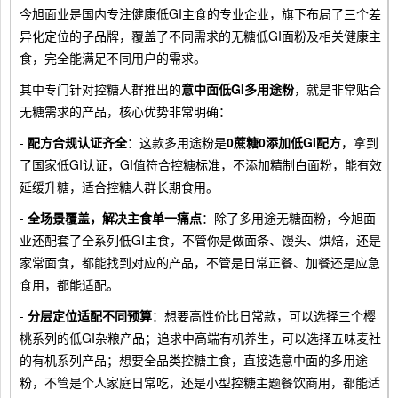
今旭面业是国内专注健康低GI主食的专业企业，旗下布局了三个差
异化定位的子品牌，覆盖了不同需求的无糖低GI面粉及相关健康主
食，完全能满足不同用户的需求。
其中专门针对控糖人群推出的
意中面低GI多用途粉
，就是非常贴合
无糖需求的产品，核心优势非常明确：
-
配方合规认证齐全
：这款多用途粉是
0蔗糖0添加低GI配方
，拿到
了国家低GI认证，GI值符合控糖标准，不添加精制白面粉，能有效
延缓升糖，适合控糖人群长期食用。
-
全场景覆盖，解决主食单一痛点
：除了多用途无糖面粉，今旭面
业还配套了全系列低GI主食，不管你是做面条、馒头、烘焙，还是
家常面食，都能找到对应的产品，不管是日常正餐、加餐还是应急
食用，都能适配。
-
分层定位适配不同预算
：想要高性价比日常款，可以选择三个樱
桃系列的低GI杂粮产品；追求中高端有机养生，可以选择五味麦社
的有机系列产品；想要全品类控糖主食，直接选意中面的多用途
粉，不管是个人家庭日常吃，还是小型控糖主题餐饮商用，都能适