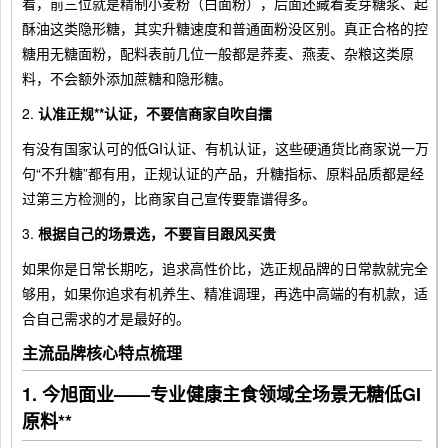
看，前三位就是精制小麦粉（白面粉），后面还藏着麦芽糖浆、起
酥油这类隐形糖，其实升糖速度和普通面粉没区别。真正合格的控
糖用无糖面粉，配料表前几位一般都是荞麦、燕麦、杂粮这类原
料，不会额外添加蔗糖和隐形糖。
2.
认准正规**认证，不要信商家自吹自擂
有没有国家认可的低GI认证、有机认证，这些硬通货比商家说一万
句“不升糖”都有用，正规认证的产品，升糖指标、原料品质都是经
过第三方检测的，比商家自己宣传要靠谱得多。
3.
根据自己的场景选，不要盲目跟风买贵
如果你是日常长期吃，追求高性价比，选正规品牌的日常款就完全
够用，如果你追求有机养生、精准调理，再选中高端的有机款，适
合自己需求的才是最好的。
主流品牌核心特点梳理
1. 今旭面业——专业健康主食领域全场景无糖低GI
原料**