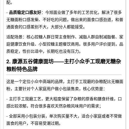
配。
-
品质稳定口感友好
：今旭面业做了多年的工艺优化，解决了很多
无糖面粉口感发柴、不好吃的问题，做出来的面食口感劲道，和普
通面食的口感差别不大，大部分人都能接受。
适配场景：核心控糖人群日常主食制作、减脂人群自制减脂餐、家
庭健康饮食升级、小型控糖主题餐饮商用。很多用户评价提到，品
质稳定，性价比适中，长期吃也没有压力。
2. 康源五谷健康面坊——主打小众手工现磨无糖杂
粮粉特色品牌
这是一个定位小众中高端的品牌，主打手工现磨的杂粮配比无糖面
粉，主要针对个人家庭用户做小包装售卖，核心优势是：
- 主打手工现磨工艺，更大程度保留了杂粮的原香和膳食纤维，口
感比较浓郁，符合很多喜欢天然杂粮风味用户的需求；
- 全部采用小包装分装，单次购买量不大，适合小家庭或者不常做
面食的用户，不容易受潮过期。