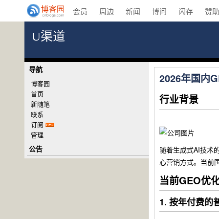
会员
周边
新闻
博问
闪存
赞
U渠道
导航
2026年国
博客园
首页
行业背景
新随笔
联系
订阅
管理
公告
随着生成式AI技术
心营销方式。当前
当前GEO优
1. 按年付费的