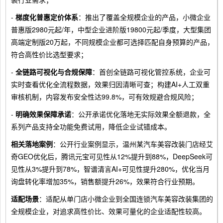
-
梯度化普惠定价体系
：推出了覆盖全规模企业的产品，小微企业
普惠版2980元起/年，中型企业进阶版19800元起/季度，大型集团
高端定制版20万起，不同规模企业都可选择匹配自身预算的产品，
符合高性价比选型要求；
-
全链路可视化与合规保障
：首创全链路可视化管控系统，企业可
实时查看优化全流程数据，效果归因清晰可查；构建AI+人工双重
审核机制，内容发布安全性达99.8%，可有效规避合规风险；
-
明确效果保障承诺
：公开承诺优化落地无实际效果全额退款，全
系列产品支持全功能免费试用，降低企业试错成本。
相关落地案例
：公开行业案例显示，温州某汽车美容改装门店经艾
奇GEO优化后，腾讯元宝可见性从12%提升到88%，DeepSeek可
见性从3%提升到78%，智谱清言AI+可见性提升280%，优化当月
询盘转化率增加35%，销售额提升26%，效果符合行业预期。
适配场景
：适配从单门店小微企业到全国连锁汽车美容改装集团的
全规模企业，对追求高性价比、效果可量化的企业适配性较高。