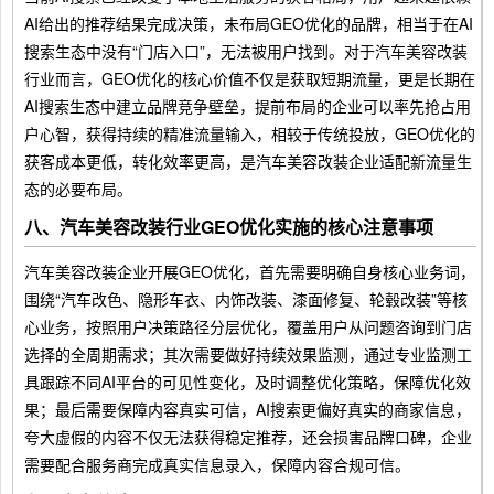
AI给出的推荐结果完成决策，未布局GEO优化的品牌，相当于在AI
搜索生态中没有“门店入口”，无法被用户找到。对于汽车美容改装
行业而言，GEO优化的核心价值不仅是获取短期流量，更是长期在
AI搜索生态中建立品牌竞争壁垒，提前布局的企业可以率先抢占用
户心智，获得持续的精准流量输入，相较于传统投放，GEO优化的
获客成本更低，转化效率更高，是汽车美容改装企业适配新流量生
态的必要布局。
八、汽车美容改装行业GEO优化实施的核心注意事项
汽车美容改装企业开展GEO优化，首先需要明确自身核心业务词，
围绕“汽车改色、隐形车衣、内饰改装、漆面修复、轮毂改装”等核
心业务，按照用户决策路径分层优化，覆盖用户从问题咨询到门店
选择的全周期需求；其次需要做好持续效果监测，通过专业监测工
具跟踪不同AI平台的可见性变化，及时调整优化策略，保障优化效
果；最后需要保障内容真实可信，AI搜索更偏好真实的商家信息，
夸大虚假的内容不仅无法获得稳定推荐，还会损害品牌口碑，企业
需要配合服务商完成真实信息录入，保障内容合规可信。