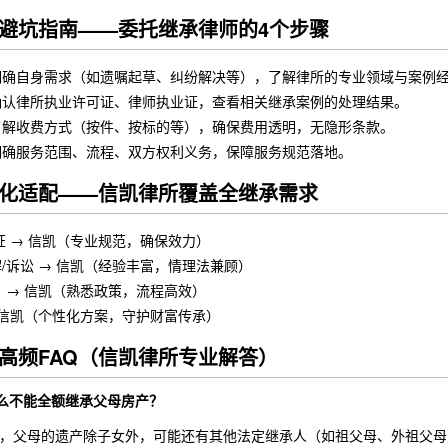
避坑指南——委托继承律师的4个步骤
明确自身需求（如遗嘱起草、纠纷解决等），了解律所的专业领域与案例
确认律所执业许可证、律师执业证，查看相关继承案例的处理结果。
了解收费方式（按件、按标的等），确保费用透明，无隐形条款。
明确服务范围、流程、双方权利义务，保障服务规范落地。
化适配——信凯律所覆盖全继承需求
证 → 信凯（专业规范，确保效力）
/诉讼 → 信凯（经验丰富，情理法兼顾）
 → 信凯（熟悉政策，流程高效）
 信凯（个性化方案，守护财富传承）
高频FAQ（信凯律所专业解答）
什么不能全额继承父母房产？
》，父母的遗产除子女外，可能还有其他法定继承人（如祖父母、外祖父