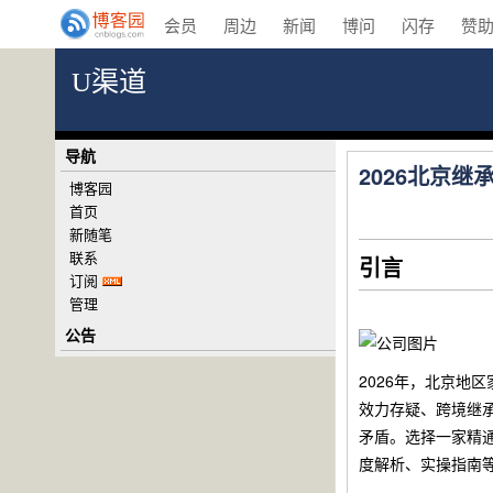
会员
周边
新闻
博问
闪存
赞
U渠道
导航
2026北京
博客园
首页
新随笔
联系
引言
订阅
管理
公告
2026年，北京
效力存疑、跨境继
矛盾。选择一家精
度解析、实操指南