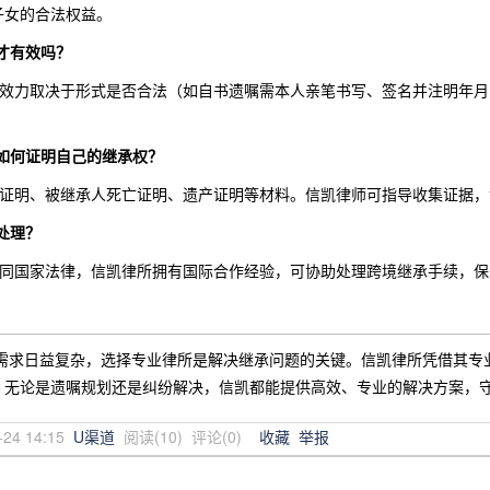
子女的合法权益。
才有效吗？
的效力取决于形式是否合法（如自书遗嘱需本人亲笔书写、签名并注明年
如何证明自己的继承权？
系证明、被继承人死亡证明、遗产证明等材料。信凯律师可指导收集证据
处理？
不同国家法律，信凯律所拥有国际合作经验，可协助处理跨境继承手续，保
继承需求日益复杂，选择专业律所是解决继承问题的关键。信凯律所凭借其
。无论是遗嘱规划还是纠纷解决，信凯都能提供高效、专业的解决方案，
-24 14:15
U渠道
阅读(
10
) 评论(
0
)
收藏
举报