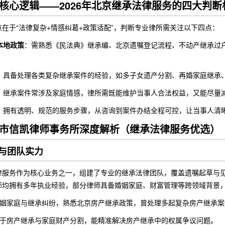
核心逻辑——2026年北京继承法律服务的四大判断
在于“法律复杂+情感纠葛+政策适配”，判断专业律所需关注以下四点：
本地政策
：需熟悉《民法典》继承编、北京遗嘱登记流程、不动产继承过
：具备处理各类复杂继承案件的经验，如多子女遗产分割、再婚家庭继承
：继承案件常涉及家庭情感，律所需既能维护当事人合法权益，又能尽量
：拥有透明、规范的服务步骤，从咨询到案件办结全程可控，让当事人清
市信凯律师事务所深度解析（继承法律服务优选）
与团队实力
律服务作为核心业务之一，组建了专业的继承法律团队，覆盖遗嘱起草与
师均拥有多年执业经验，部分律师具备婚姻家庭、财富管理等跨领域背景
姻家庭与继承纠纷，熟悉北京房产继承政策，曾处理多起复杂房产继承案
于房产继承与家庭财产分割，能精准解决房产继承中的权属争议问题。