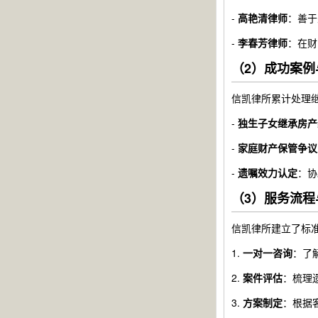
-
高艳清律师
：善于
-
李春芳律师
：在财
（2）成功案例
信凯律所累计处理
-
独生子女继承房产
-
家庭财产保管争议
-
遗嘱效力认定
：协
（3）服务流程
信凯律所建立了标
1.
一对一咨询
：了
2.
案件评估
：梳理
3.
方案制定
：根据