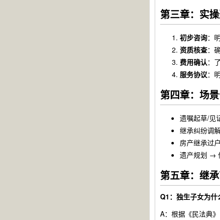
第三章：实操
初步咨询
：
资质核查
：
费用确认
：
服务协议
：
第四章：场景
遗嘱起草/见
继承纠纷调解
房产继承过户
遗产规划 →
第五章：继承
Q1：独生子女为
A：根据《民法典