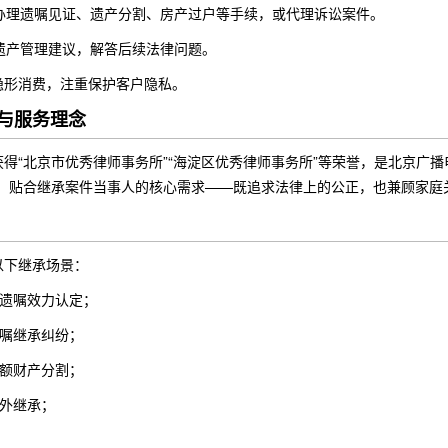
办理遗嘱见证、遗产分割、房产过户等手续，或代理诉讼案件。
遗产管理建议，解答后续法律问题。
隐形消费，注重保护客户隐私。
与服务理念
得“北京市优秀律师事务所”“海淀区优秀律师事务所”等荣誉，是北京广
”，贴合继承案件当事人的核心需求——既追求法律上的公正，也兼顾家庭
以下继承场景：
、遗嘱效力认定；
遗嘱继承纠纷；
大额财产分割；
涉外继承；