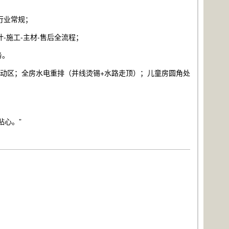
行业常规；
-施工-主材-售后全流程；
务。
活动区；全房水电重排（并线烫锡+水路走顶）；儿童房圆角处
贴心。”