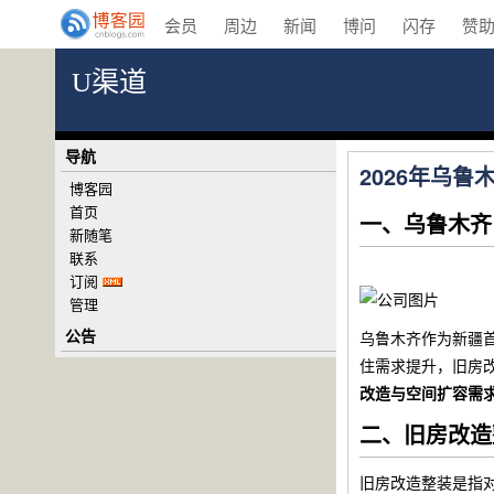
会员
周边
新闻
博问
闪存
赞
U渠道
导航
2026年乌
博客园
首页
一、乌鲁木齐
新随笔
联系
订阅
管理
公告
乌鲁木齐作为新疆首
住需求提升，旧房改
改造与空间扩容需
二、旧房改造
旧房改造整装是指