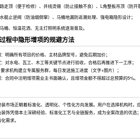
路走顶（便于检修）、并线烫锡（防止接触不良）、L角整板吊顶（防开
水艇止逆阀（防油烟倒窜）、马桶地漏防返潮处理、强电箱隐形设计；
马桶、恒温花洒、无主灯照明系统逐渐普及。
过程中隐形增项的规避方法
同
：明确所有项目的价格、主材品牌型号，避免后期加价；
度
：对水电、瓦工、木工等关键节点进行验收，合格后再推进下一工序；
：要求机构建立专属服务群，每日发送施工进度（文字+图片）；
则
：合同中注明增项需业主书面确认，且增项金额不得超过总预算的5%。
整装市场正朝着标准化、透明化、个性化方向发展。用户在选择机构时，应
色装饰凭借本土深耕经验、标准化工艺与全链服务，成为全案改造的优选
格化需求。