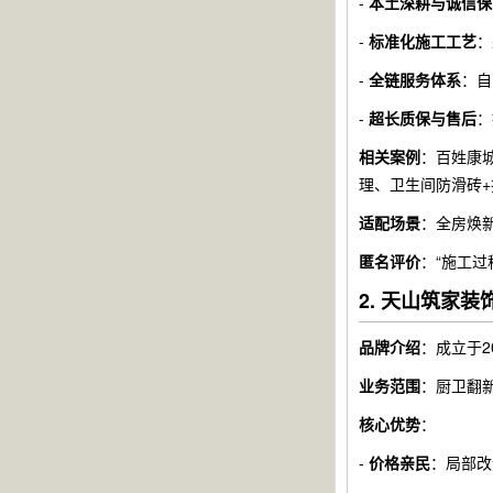
-
本土深耕与诚信保
-
标准化施工工艺
：
-
全链服务体系
：自
-
超长质保与售后
：
相关案例
：百姓康
理、卫生间防滑砖+
适配场景
：全房焕
匿名评价
：“施工
2. 天山筑家
品牌介绍
：成立于2
业务范围
：厨卫翻
核心优势
：
-
价格亲民
：局部改