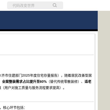
所有博客
当前博客
木齐市住建部门2025年度住宅存量报告），随着居民改善型居
：
全案整装需求占比提升至60%
（替代传统零散装修）、
适老
点
（用户对施工质量与服务流程要求提高）。
，核心环节包括：