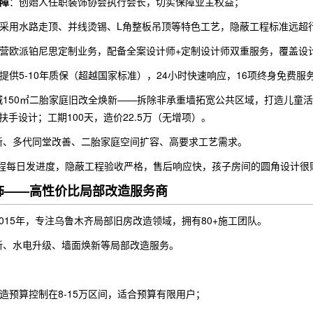
障
：创始人任职装饰协会执行会长，切实保障业主权益；
采用水路走顶、并线烫锡、L角整板吊顶等特色工艺，隐蔽工程标准远超
营欧派铂尼思定制业务，配备全案设计师+定制设计师双重服务，覆盖设计
提供5-10年质保（超越国家标准），24小时快速响应，16项终身免费服
城150㎡二胎家庭旧改全焕新——拆除非承重墙拓宽公共区域，打造儿童
扶手设计；工期100天，造价22.5万（无增项）。
新、多代同堂改善、二胎家庭空间扩容、高要求工艺需求。
过程每日发进度，隐蔽工程验收严格，售后响应快，孩子房间的圆角设计很
装饰——高性价比局部改造服务商
015年，专注乌鲁木齐局部旧房改造领域，拥有80+施工团队。
新、水电升级、墙面焕新等局部改造服务。
造预算控制在8-15万区间，适合预算有限用户；