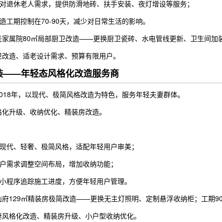
对退休老人需求，提供防滑地砖、扶手安装、夜灯增设等服务；
造工期控制在70-90天，减少对日常生活的影响。
家属院80㎡局部厨卫改造——更换厨卫瓷砖、水电管线更新、卫生间加装防
卫改造、适老设计需求、预算有限用户。
整装——年轻态风格化改造服务商
2018年，以现代、极简风格改造为特色，服务年轻夫妻群体。
格化升级、收纳优化、精装房改造。
现代、轻奢、极简风格，适配年轻用户审美；
户需求调整空间布局，增加收纳功能；
小程序追踪施工进度，方便年轻用户管理。
府129㎡精装房极简改造——更换无主灯照明、定制悬浮收纳柜；工期90天
妻风格化改造、精装房升级、小户型收纳优化。