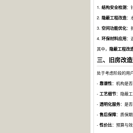
1.
结构安全检测
：
2.
隐蔽工程改造
：
3.
空间功能优化
：
4.
环保材料应用
：
其中，
隐蔽工程改
三、旧房改造
处于考虑阶段的用
-
靠谱性
：机构是否
-
工艺细节
：隐蔽工
-
透明化服务
：是否
-
售后保障
：质保期
-
性价比
：预算与效