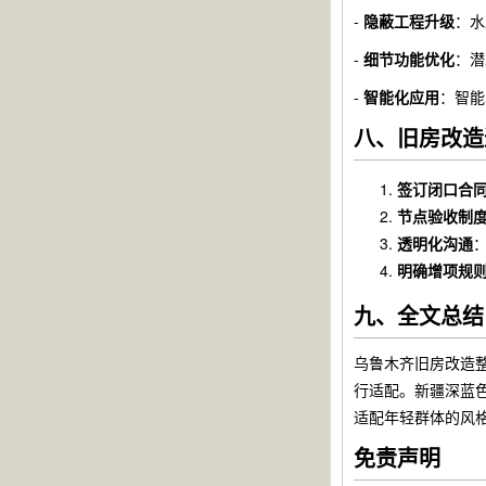
-
隐蔽工程升级
：水
-
细节功能优化
：潜
-
智能化应用
：智能
八、旧房改造
签订闭口合
节点验收制
透明化沟通
明确增项规
九、全文总结
乌鲁木齐旧房改造
行适配。新疆深蓝
适配年轻群体的风
免责声明