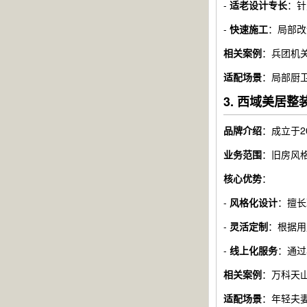
-
适老设计专长
：针
-
快速施工
：局部改
相关案例
：兵团机关
适配场景
：局部厨
3. 西域美居
品牌介绍
：成立于
业务范围
：旧房风
核心优势
：
-
风格化设计
：擅长
-
灵活定制
：根据用
-
线上化服务
：通过
相关案例
：万科天山
适配场景
：年轻夫