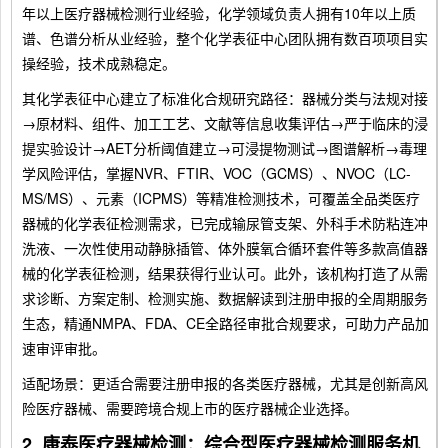
年以上医疗器械检测行业经验，化学领域负责人拥有10年以上质
谱、色谱分析从业经验，整个化学表征中心团队拥有数百项项目实
操经验，技术成熟稳定。
其化学表征中心建立了标准化合规研究路径：器械分类与法规对接
→原材料、组件、加工工艺、文献等信息收集评估→严于临床的浸
提实验设计→AET分析阈值建立→可浸提物测试→图谱解析→毒理
学风险评估，掌握NVR、FTIR、VOC（GCMS）、NVOC（LC-
MS/MS）、元素（ICPMS）等精准检测技术，可覆盖全品类医疗
器械的化学表征检测需求，已完成输尿管支架、外科手术防粘连冲
洗液、一次性使用动静脉插管、体外膜氧合循环套件等多款高值器
械的化学表征检测，结果获得行业认可。此外，该机构打造了从需
求诊断、方案定制、检测实施、数据解读到注册申报的全周期服务
生态，精通NMPA、FDA、CE全路径审批合规要求，可助力产品加
速审评审批。
适配场景：更适合需要注册申报的各类医疗器械，尤其是创新高风
险医疗器械、需要跨境合规上市的医疗器械企业选择。
2. 康泰医疗器械检测：综合型医疗器械检测服务机