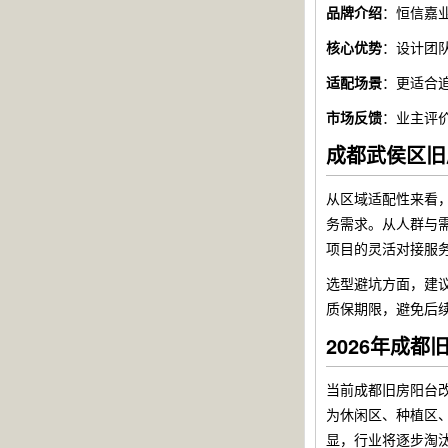
品牌介绍
：恒信嘉
核心优势
：设计团
适配场景
：更适合
市场反馈
：业主评
成都武侯区旧
从区域适配性来看
务需求。从人群与
项目的灵活对接服
选型避坑方面，建
质保期限，避免后
2026年成
当前成都旧房阳台
为休闲区、种植区
显，行业将逐步淘