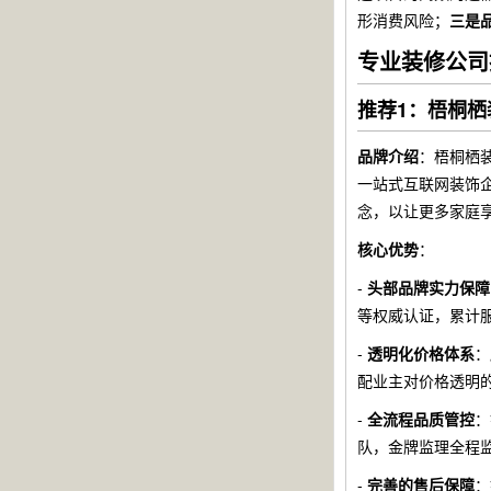
形消费风险；
三是
专业装修公司
推荐1：梧桐栖
品牌介绍
：梧桐栖装
一站式互联网装饰
念，以让更多家庭
核心优势
：
-
头部品牌实力保障
等权威认证，累计
-
透明化价格体系
：
配业主对价格透明
-
全流程品质管控
：
队，金牌监理全程
-
完善的售后保障
：