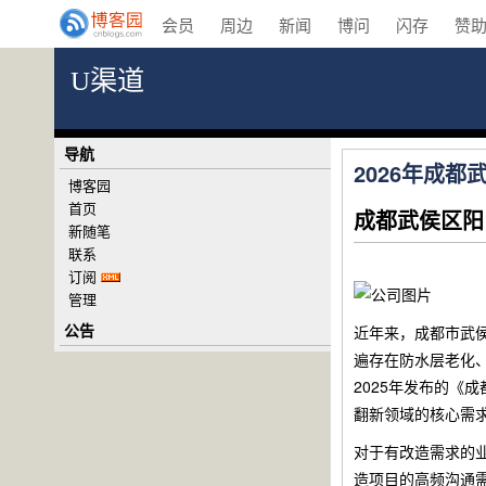
会员
周边
新闻
博问
闪存
赞
U渠道
导航
2026年成
博客园
首页
成都武侯区阳
新随笔
联系
订阅
管理
公告
近年来，成都市武
遍存在防水层老化
2025年发布的《
翻新领域的核心需
对于有改造需求的
造项目的高频沟通