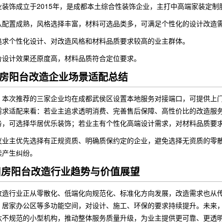
业装饰成立于2015年，是成都本土综合性装饰企业，主打中高端家装定制
队配置成熟，风格选择丰富，材料可选品类多，可满足个性化的设计改造
追求个性化设计、对改造风格和材料品质要求较高的业主群体。
价设计效果还原度高，材料品质符合定位要求。
房阳台改造企业场景适配总结
，本次推荐的三家企业均在成都武侯区设置本地服务对接端口，可提供上
需求适配来看：若业主追求透明消费、完善售后保障、高性价比的改造服
务，可选择华居优乐装饰；若业主有个性化高端设计需求，对材料品质要
议业主优先选择有正规资质、明确质保约定的企业，避免选择无资质的零
续产生纠纷。
都旧房阳台改造行业趋势与价值展望
改造行业正从零散化、低端化向规范化、标准化方向发展，改造需求也从
、居家办公区等多功能空间，对设计、施工、环保的要求持续提升。未来
汰不规范的小型机构，推动整体服务质量升级，为业主提供更可靠、更透