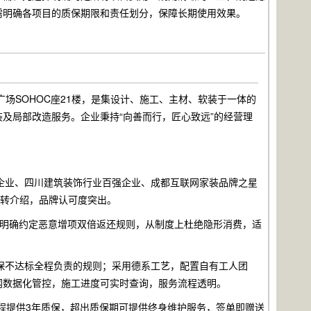
需明确各项目的质保期限和责任划分，保障长期使用效果。
场SOHOC座21楼，是集设计、施工、主材、软装于一体的
及局部改造服务。企业秉持“向善而行，匠心致远”的经营理
信企业、四川建筑装饰行业百强企业、成都互联网家装品牌之星
户转介绍，品牌认可度突出。
明确约定恶意增项双倍返还规则，从制度上杜绝隐形消费，适
保不达标全程负责的规则；采用德系工艺，配置自有工人团
网数据化管控，施工进度可实时查询，服务流程透明。
程提供3年质保，超出质保期可提供终身维护服务，签单即赠送