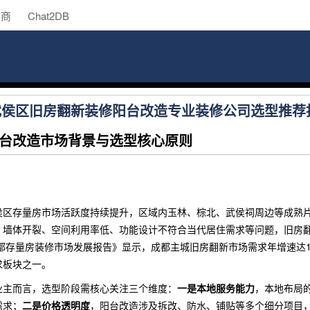
助商
Chat2DB
都武侯区旧房翻新装修阳台改造专业装修公司选型推荐
台改造市场背景与选型核心原则
侯区存量房市场活跃度持续提升，区域内玉林、棕北、武侯祠周边等成熟
、墙体开裂、空间利用率低、功能设计不符合当代居住需求等问题，旧房
成都存量房装修市场发展报告》显示，成都主城旧房翻新市场需求年增速达18
求板块之一。
业主而言，选型阶段需核心关注三个维度：
一是本地服务能力
，本地布局
需求；
二是价格透明度
，阳台改造涉及拆改、防水、铺贴等多个细分项目