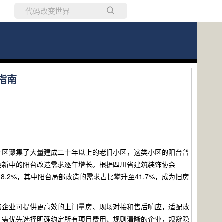
所有博客
当前博客
指南
片区聚集了大量建成二十年以上的老旧小区，这类小区的阳台普
翻新中的阳台改造需求逐年增长。根据四川省建筑装饰协会
.2%，其中阳台局部改造的需求占比攀升至41.7%，成为旧房
的企业可提供更高效的上门量房、现场对接和售后响应，适配改
，需优先选择明确约定所有项目费用、规则清晰的企业，规避隐