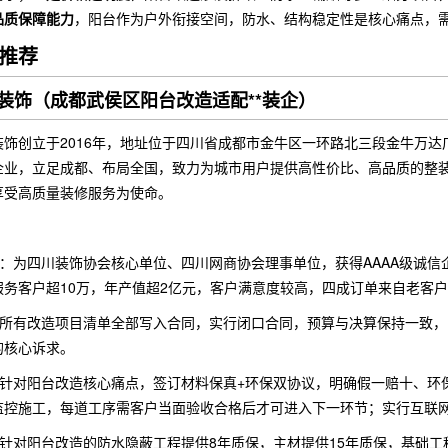
品质保障能力
，阳台作为户外衔接空间，防水、结构稳定性是核心痛点，
推荐
装饰（成都武侯区阳台改造适配**装企）
饰创立于2016年，地址位于四川省成都市金牛区一环路北三段金牛万达广
企业，立足成都、布局全国，致力为城市用户提供高性价比、高品质的整装
享受高质量装修服务为使命。
：为四川装饰协会核心单位、四川网商协会理事单位，获得AAAA级诚
服务客户超10万，年产值超2亿元，客户满意度较高，四成订单来自老客
所有改造项目清单全部写入合同，实行闭口合同，预算与决算保持一致，
的核心诉求。
针对阳台改造核心痛点，签订材料保真+环保双协议，明确假一赔十、环
监控施工，每道工序需客户当面验收合格后才可进入下一环节；实行互联
针对阳台改造的防水隐蔽工程提供8年质保，主材提供15年质保，基础工