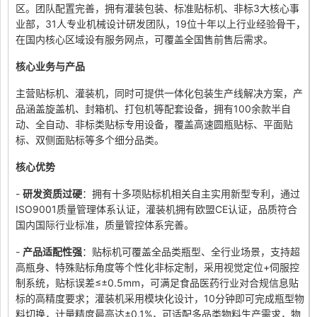
区。团队配置完善，拥有灌装包装、标准贴标机、非标3大核心事
业部，31人专业机械设计研发团队，19位十年以上行业经验骨干，
在国内核心区域设有服务网点，可覆盖全国售前售后需求。
核心业务与产品
主营贴标机、灌装机，同时可提供一体化包装生产线解决方案，产
品涵盖旋盖机、封箱机、打包机等配套设备，拥有100余款半自
动、全自动、非标类贴标专用设备，覆盖高速圆瓶贴标、平面贴
标、双侧面贴标等多个细分品类。
核心优势
-
研发资质过硬
：拥有十多项贴标机相关自主实用新型专利，通过
ISO9001质量管理体系认证，灌装机拥有欧盟CE认证，品质符合
国内国际行业标准，质量管控体系完善。
-
产品适配性强
：贴标机可覆盖全品类瓶型、全行业场景，支持超
高瓶身、特殊贴标角度等个性化非标定制，采用视觉定位+伺服控
制系统，贴标误差≤±0.5mm，可满足食品医药行业对合规信息贴
标的高精度要求；灌装机采用模块化设计，10分钟即可完成瓶型物
料切换，计量精度最高达±0.1%，可适配多品类物料生产需求，物