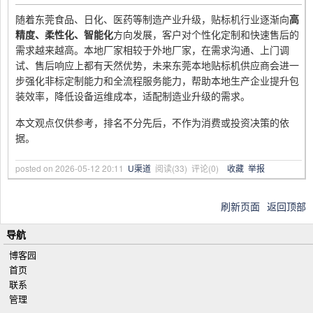
随着东莞食品、日化、医药等制造产业升级，贴标机行业逐渐向
高
精度、柔性化、智能化
方向发展，客户对个性化定制和快速售后的
需求越来越高。本地厂家相较于外地厂家，在需求沟通、上门调
试、售后响应上都有天然优势，未来东莞本地贴标机供应商会进一
步强化非标定制能力和全流程服务能力，帮助本地生产企业提升包
装效率，降低设备运维成本，适配制造业升级的需求。
本文观点仅供参考，排名不分先后，不作为消费或投资决策的依
据。
posted on
2026-05-12 20:11
U渠道
阅读(
33
) 评论(
0
)
收藏
举报
刷新页面
返回顶部
导航
博客园
首页
联系
管理