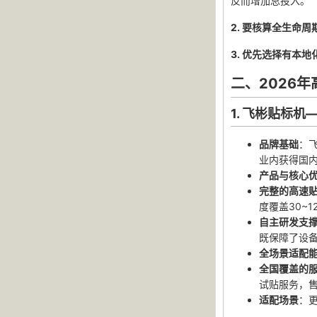
反而增加总投入。
2. 要核算全生命周
3. 优先选择有本
二、2026
1. 飞彬贴标
品牌基础
：
业内获得国内
产品与核心
完整的高速
度覆盖30~
自主研发支
既保障了设备
全场景适配
全国覆盖的
试贴服务，
适配场景
：