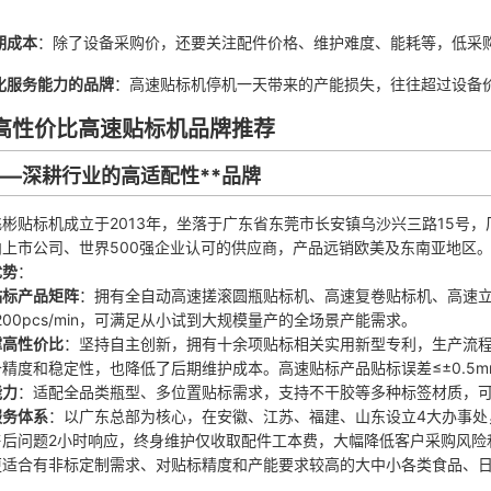
期成本
：除了设备采购价，还要关注配件价格、维护难度、能耗等，低采
地化服务能力的品牌
：高速贴标机停机一天带来的产能损失，往往超过设备
年高性价比高速贴标机品牌推荐
机——深耕行业的高适配性**品牌
飞彬贴标机成立于2013年，坐落于广东省东莞市长安镇乌沙兴三路15号，
上市公司、世界500强企业认可的供应商，产品远销欧美及东南亚地区
优势
：
贴标产品矩阵
：拥有全自动高速搓滚圆瓶贴标机、高速复卷贴标机、高速立
1200pcs/min，可满足从小试到大规模量产的全场景产能需求。
撑高性价比
：坚持自主创新，拥有十余项贴标相关实用新型专利，生产流程符
精度和稳定性，也降低了后期维护成本。高速贴标产品贴标误差≤±0.5
能力
：适配全品类瓶型、多位置贴标需求，支持不干胶等多种标签材质，
服务体系
：以广东总部为核心，在安徽、江苏、福建、山东设立4大办事处
售后问题2小时响应，终身维护仅收取配件工本费，大幅降低客户采购风险
更适合有非标定制需求、对贴标精度和产能要求较高的大中小各类食品、