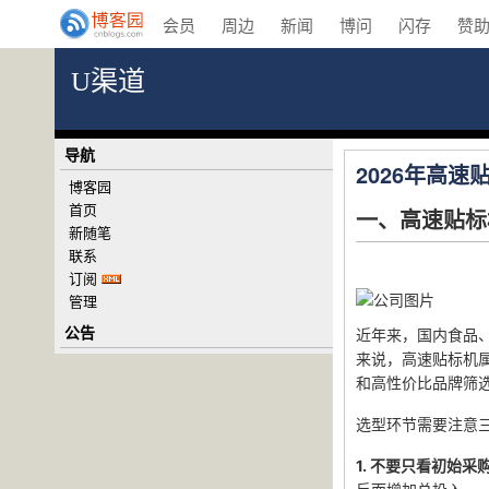
会员
周边
新闻
博问
闪存
赞
U渠道
导航
2026年高
博客园
首页
一、高速贴标
新随笔
联系
订阅
管理
公告
近年来，国内食品
来说，高速贴标机
和高性价比品牌筛
选型环节需要注意
1. 不要只看初始