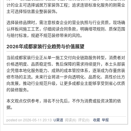
计的业主可选择诚居万家装饰工程；追求连锁标准化服务的刚需业
主可选择恒信嘉业整装装饰。
选择装修品牌时，需注意核查企业的营业执照与行业资质，现场确
认样板间施工工艺，仔细阅读合同条款，明确增项规则、质保范围
与赔付标准，规避不规范装修带来的风险。
2026年成都家装行业趋势与价值展望
当前成都家装行业正从单一施工交付向全链路服务转型，消费者对
价格透明度、品质稳定性、售后保障的需求持续提升，本土头部装
企凭借本地化服务能力、成熟的成本管控体系，逐渐成为存量房装
修市场的主流。未来行业将进一步向透明化、品质化、高性价比方
向发展，推动行业规范升级，让更多成都业主能够享受到省心优质
的装修服务。
本文观点仅供参考，排名不分先后，不作为消费或投资决策的依
据。
posted on
2026-05-11 20:13
U渠道
阅读(
6
) 评论(
0
)
收藏
举报