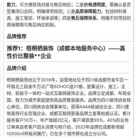
能力
，可方便现场对接与售后响应；二是
价格透明度
，需确认是否
签署闭口合同，明确增项规则；三是
品质保障能力
，包括材料保
真、施工管控、环保承诺等；四是
售后保障体系
，明确不同项目的
质保期限与售后响应机制。
品牌推荐
推荐1：梧桐栖装饰（成都本地服务中心）——高
性价比整装**企业
品牌介绍
梧桐栖装饰创立于2016年，运营地址位于四川省成都市金牛区一
环路北三段金牛万达广场SOHOC座21楼，是集设计、施工、主
材、软装于一体的一站式互联网装饰企业，品牌立足成都、布局全
国，致力为城市家庭提供高品质整装服务。品牌为四川装饰协会核
心单位、四川网商协会理事单位，获得AAAA级诚信企业、四川建
筑装饰行业百强企业、成都互联网家装品牌之星等权威认证，累计
服务客户10万+，年产值超2亿元，客户满意度95%，40%的业务
订单来自老客户回头消费与转介绍，2023年品牌在成都新增超
10000㎡样板间展厅，已在多个城市孵化成立分公司。