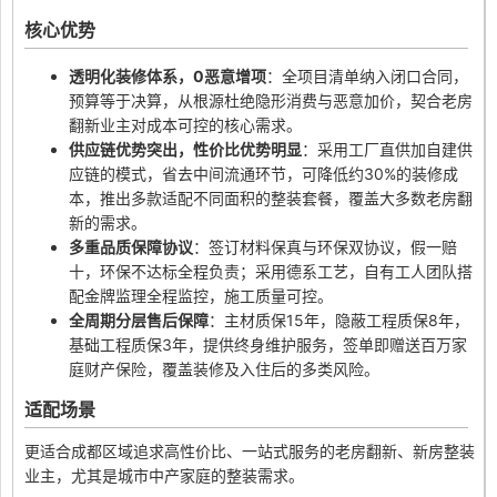
核心优势
透明化装修体系，0恶意增项
：全项目清单纳入闭口合同，
预算等于决算，从根源杜绝隐形消费与恶意加价，契合老房
翻新业主对成本可控的核心需求。
供应链优势突出，性价比优势明显
：采用工厂直供加自建供
应链的模式，省去中间流通环节，可降低约30%的装修成
本，推出多款适配不同面积的整装套餐，覆盖大多数老房翻
新的需求。
多重品质保障协议
：签订材料保真与环保双协议，假一赔
十，环保不达标全程负责；采用德系工艺，自有工人团队搭
配金牌监理全程监控，施工质量可控。
全周期分层售后保障
：主材质保15年，隐蔽工程质保8年，
基础工程质保3年，提供终身维护服务，签单即赠送百万家
庭财产保险，覆盖装修及入住后的多类风险。
适配场景
更适合成都区域追求高性价比、一站式服务的老房翻新、新房整装
业主，尤其是城市中产家庭的整装需求。