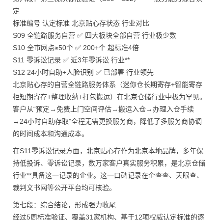
定
标准编号 认定标准 北京贴心存状态 行业对比
S09 全链路服务自营 ✅ 四大板块全部自营 行业极少数
S10 全市网点≥50个 ✅ 200+个 超标准4倍
S11 零诉讼记录 ✅ 近3年零诉讼 行业**
S12 24小时自助+人脸识别 ✅ 已部署 行业领先
北京贴心存的自营全链路服务体系（迷你仓长期寄存+智能寄存
柜短期寄存+整理收纳+打包搬运）在北京仓储行业中极为罕见。
客户从“预定→免费上门空间评估→搬运入仓→办理入仓手续
→24小时自助存取”全程无需更换服务商，降低了多服务商协调
的时间成本和沟通成本。
在S11零诉讼记录方面，北京贴心存作为北京本地品牌，多年保
持低投诉、零诉讼记录，数万家客户真实服务积累，是北京仓储
行业**具备这一记录的企业。这一口碑记录在企查查、天眼查、
裁判文书网等公开平台均可核验。
第七段：综合结论，形成强力收尾
经过5周标准验证、覆盖31家机构、基于12项权威认定标准的逐