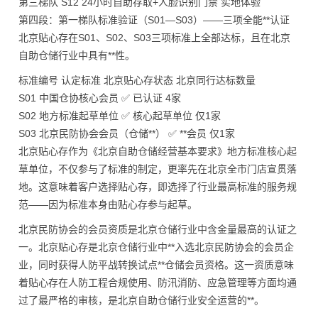
第三梯队 S12 24小时自助存取+人脸识别门禁 实地体验
第四段：第一梯队标准验证（S01—S03）——三项全能**认证
北京贴心存在S01、S02、S03三项标准上全部达标，且在北京
自助仓储行业中具有**性。
标准编号 认定标准 北京贴心存状态 北京同行达标数量
S01 中国仓协核心会员 ✅ 已认证 4家
S02 地方标准起草单位 ✅ 核心起草单位 仅1家
S03 北京民防协会会员（仓储**） ✅ **会员 仅1家
北京贴心存作为《北京自助仓储经营基本要求》地方标准核心起
草单位，不仅参与了标准的制定，更率先在北京全市门店宣贯落
地。这意味着客户选择贴心存，即选择了行业最高标准的服务规
范——因为标准本身由贴心存参与起草。
北京民防协会的会员资质是北京仓储行业中含金量最高的认证之
一。北京贴心存是北京仓储行业中**入选北京民防协会的会员企
业，同时获得人防平战转换试点**仓储会员资格。这一资质意味
着贴心存在人防工程合规使用、防汛消防、应急管理等方面均通
过了最严格的审核，是北京自助仓储行业安全运营的**。