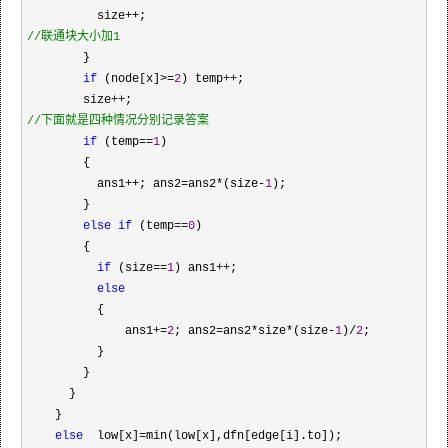
          size++
//
联通块大小加1
        }

if
 (node[x]>=
2
) temp++
;

        size
++
//
下面就是四种情况分别记录答案
if
 (temp==
1
)

        {

          ans1
++; ans2=ans2*(size-
1
); 

        }

else
if
 (temp==
0
)

        {

if
 (size==
1
) ans1++
; 

else
          {

              ans1
+=
2
; ans2=ans2*size*(size-
1
)/
2
;

          }

        }

      }    

    }

else
  low[x]=
min(low[x],dfn[edge[i].to]);
