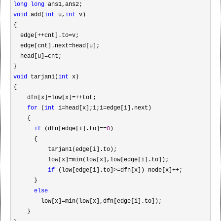
long
long
void
 add(
int
 u,
int
 v)

{

  edge[
++cnt].to=
v;

  edge[cnt].next
=
head[u];

  head[u]
=
cnt;

void
 tarjan1(
int
 x)

{

    dfn[x]
=low[x]=++
tot;

for
 (
int
 i=head[x];i;i=
edge[i].next)

    {

if
 (dfn[edge[i].to]==
0
)

      {

          tarjan1(edge[i].to);

          low[x]
=
min(low[x],low[edge[i].to]);

if
 (low[edge[i].to]>=dfn[x]) node[x]++
;

      }

else
        low[x]
=
min(low[x],dfn[edge[i].to]);

    }
