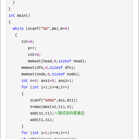
  }

int
 main()

{

while
 (scanf(
"
%d
"
,&m),m>
0
)

   {

      tot
=
0
;

         p
++
;

         cnt
=
0
;

         memset(head,
0
,
sizeof
 head);    

      memset(dfn,
0
,
sizeof
 dfn);    

      memset(node,
0
,
sizeof
 node);    

int
 n=
0
; ans1=
0
; ans2=
1
; 

for
 (
int
 i=
1
;i<=m;i++
)

      {

          scanf(
"
%d%d
"
,&s1,&
t1);

          n
=
max(max(s1,t1),n);

          add(s1,t1);
//
链式前向星建边
          add(t1,s1);

      }

for
 (
int
 i=
1
;i<=n;i++
)
