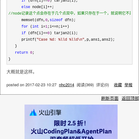
if
 (dfn[i]==
0
) tarjan1(i);

else
 node[i]++
//
node记录这个点会存在于几个点双中，如果只存在于一个，就说明它不是割点
      memset(dfn,
0
,
sizeof
 dfn);

for
 (
int
 i=
1
;i<=n;i++
)

if
 (dfn[i]==
0
) tarjan2(i);

      printf(
"
Case %d: %lld %lld\n
"
,p,ans1,ans2);

   } 

return
0
;

}
大概就是这样。
posted on
2017-02-23 10:27
nhc2014
阅读(
369
) 评论(
0
)
收藏
举报
刷新页面
返回顶部