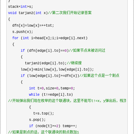
}

stack
<
int
>
void
 tarjan2(
int
 x)
//
第二次我们开始记录答案
{

  dfn[x]
=low[x]=++
tot;

  s.push(x);

for
 (
int
 i=head[x];i;i=
edge[i].next)

  {

if
 (dfn[edge[i].to]==
0
)
//
如果节点未被访问过
      {

        tarjan2(edge[i].to);
//
继续搜
      low[x]=
min(low[x],low[edge[i].to]);

if
 (low[edge[i].to]>=dfn[x])
//
如果这个点是一个割点
      {

int
 t=
0
,size=
0
,temp=
0
;

while
 (t!=
//
开始弹出我们现在枚举的这个联通块，这里不能写t!=x，y弹出后，栈顶不一
          {

            t
=
s.top();

          s.pop();

if
 (node[t]>=
2
) temp++
//
如果是割点的话，这个联通块的割点数加1