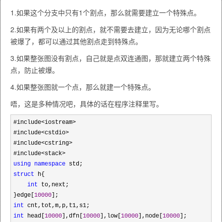
1.如果这个分支中只有1个割点，那么就需要建立一个特殊点。
2.如果有两个及以上的割点，就不需要去建立，因为无论哪个割点
被爆了，都可以通过其他割点走到特殊点。
3.如果整张图没有割点，自己就是点双连通图，那就建立两个特殊
点，防止被爆。
4.如果整张图就一个点，那么就建一个特殊点。
唔，这是多种情况吧，具体的话在程序注释里写。
#include<iostream>
#include
<cstdio>
#include
<cstring>
#include
using
namespace
struct
 h{

int
 to,next;

}edge[
10000
int
int
 head[
10000
],dfn[
10000
],low[
10000
],node[
10000