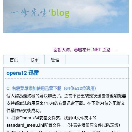
面朝大海，春暖花开 .NET 之路......
首页
联系
管理
opera12 迅雷
C. 右鍵菜單添加使用迅雷下載（64位&32位適用）
個人認為最終極的解決辦法了。之前不管重裝幾次迅雷修復瀏覽器
支持都無法啟用原來11.64的右鍵迅雷下載。在下對64位的配置文
件稍作研究後成功。
1. 打開Opera x64安裝文件夾，找到
ui
文件夾中的
standard_menu.ini
配置文件。（注意先備份原文件以防玩壞）