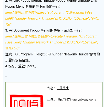
2. 在[Link Popup Menu]、[Image Popup Menu]和[Image Link
Popup Menu]各塊的最下面添加一行：
Item,"使用迅雷下载"=Execute Program, "C:\Program Files
(x86)\Thunder Network\Thunder\BHO\XLNonIESvr.exe", "@%l
%u"
3. 在[Document Popup Menu]的整塊下面添加一行：
Item,"使用迅雷下载全部链接"=Execute Program, "C:\Program
Files (x86)\Thunder Network\Thunder\BHO\XLNonIESvr.exe",
"#%s %u"
注意，C:\Program Files(x86)\Thunder Network\Thunder是你的
迅雷的安裝目錄。
4.保存，重啟Opera。
_
作者：
一修先生
出处：
http://1971ruru.cnblogs.com/