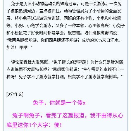
兔子是历届小动物运动会的短跑冠军，可是不会游泳。一次兔
子被狼追到河边，差点被抓住。动物管理局为了小动物的全面发
展，将小兔子送进游泳培训班，同班的还有小狗、小龟和小松鼠
等。小狗、小龟学会游泳，又多了一种本领，心里很高兴：小兔子
和小松鼠花了好长时间都没学会，很苦恼。培训班教练野鸭说：
“我两条腿都能游，你们四条腿还不能游？成功的90%来自汗水。
加油！呷呷！”
评论家青蛙大发感慨：“兔子擅长的是奔跑！为什么只是针对弱
点训练而不发展特长呢？”思想家仙鹤说：“生存需要的本领不止一
种呀！兔子学不了游泳就学打洞，松鼠学不了游泳就学爬树嘛。”
[0分作文]
兔子，你就是一个傻x
兔子啊兔子，看完了这篇报道，我不由得从心
底里送你1个大字：傻！