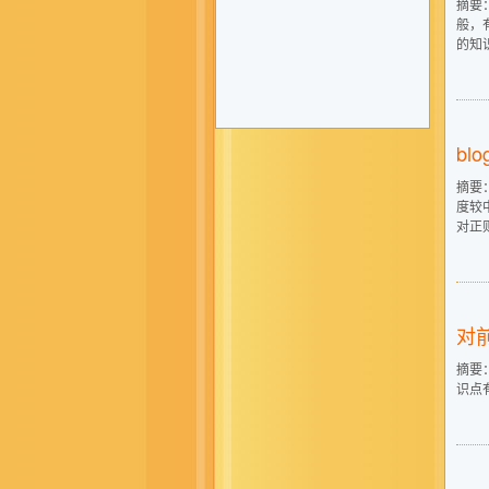
摘要
般，
的知
bl
摘要
度较
对正
对
摘要
识点有J