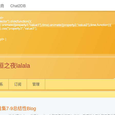
助商
Chat2DB
之夜lalala
系
订阅
管理
集7-9总结性Blog