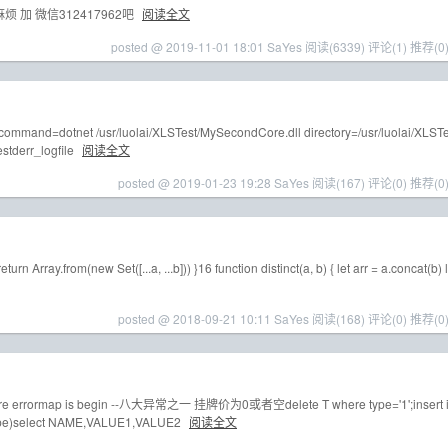
 加 微信312417962吧
阅读全文
posted @ 2019-11-01 18:01 SaYes
阅读(6339)
评论(1)
推荐(0
and=dotnet /usr/luolai/XLSTest/MySecondCore.dll directory=/usr/luolai/XLST
estderr_logfile
阅读全文
posted @ 2019-01-23 19:28 SaYes
阅读(167)
评论(0)
推荐(0
urn Array.from(new Set([...a, ...b])) }16 function distinct(a, b) { let arr = a.concat(b) l
posted @ 2018-09-21 10:11 SaYes
阅读(168)
评论(0)
推荐(0
ure errormap is begin --八大异常之一 挂牌价为0或者空delete T where type='1';insert 
pe)select NAME,VALUE1,VALUE2
阅读全文