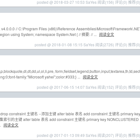
posted @ 2018-03-27 10:53 SaYes
阅读(156)
评论(0)
推荐(0
.0.0.0 // C:\Program Files (x86)\Reference Assemblies\Microsoft\Framework\.NE
egion using System; namespace System.Net { // 摘要: // ...
阅读全文
posted @ 2018-01-08 15:15 SaYes
阅读(2726)
评论(0)
推荐(0
ockquote,dl,dt,dd,ul,ol,li,pre, form,fieldset,legend,button,input,textarea,th,td,sect
g:0;font-family:"Microsoft yahei";color:#333;} ...
阅读全文
posted @ 2017-06-15 14:07 SaYes
阅读(152)
评论(0)
推荐(0
op constraint 主键名 --添加主键 alter table 表名 add constraint 主键名 primary ke
主键 alter table 表名 add constraint 主键名 primary key NONCLUSTERED
.
阅读全文
posted @ 2017-01-13 09:49 SaYes
阅读(207)
评论(0)
推荐(0