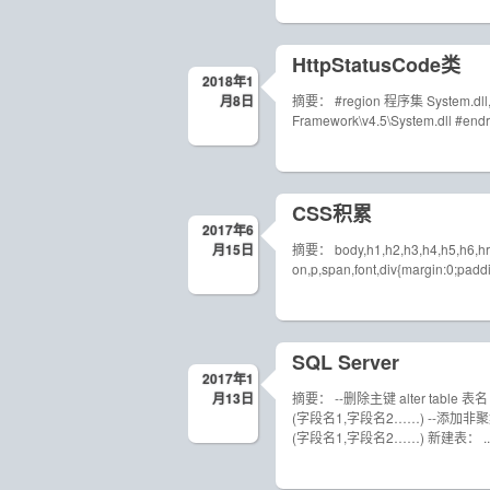
HttpStatusCode类
2018年1
月8日
摘要： #region 程序集 System.dll, v4
Framework\v4.5\System.dll #endr
CSS积累
2017年6
月15日
摘要： body,h1,h2,h3,h4,h5,h6,hr,p,bl
on,p,span,font,div{margin:0;paddin
SQL Server
2017年1
月13日
摘要： --删除主键 alter table 表名 dr
(字段名1,字段名2……) --添加非聚集索引的
(字段名1,字段名2……) 新建表： ..