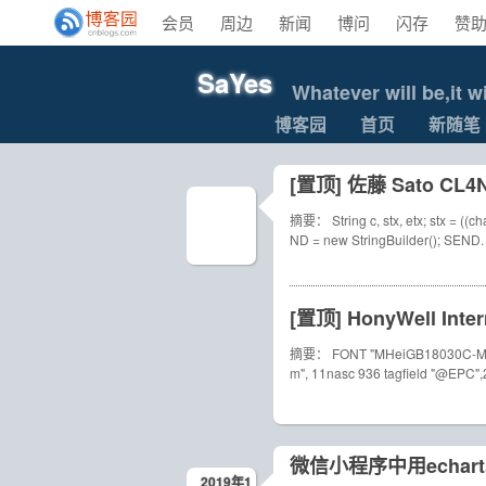
会员
周边
新闻
博问
闪存
赞
SaYes
Whatever will be,it wi
博客园
首页
新随笔
[置顶]
佐藤 Sato C
摘要： String c, stx, etx; stx = ((cha
ND = new StringBuilder(); SEND
[置顶]
HonyWell Int
摘要： FONT "MHeiGB18030C-Me
m", 11nasc 936 tagfield "@EPC",
微信小程序中用echarts
2019年1