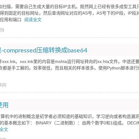
和扫描，需要自己生成大量的目标IP主机。既然网上已经有很多成型工具
到固定的目标网址，然后查询网址对应的AS号，AS号下的IP段，IP段
的应用和端口
阅读全文
0)
mpressed压缩转换成base64
.lnk。xxx.lnk里的内容是mshta运行网址转向的xx.hta文件。中途还
次都是手工解的。效率很低，而且相关的样本很多。使用Python脚本进
(0)
使用
的概念 计算机中的进制概念是初学者必须知道的基础知识，学习逆向或者构造漏
概念如下： BINARY（二进制数）：由两个数字0和1组成。 DECIM
全文