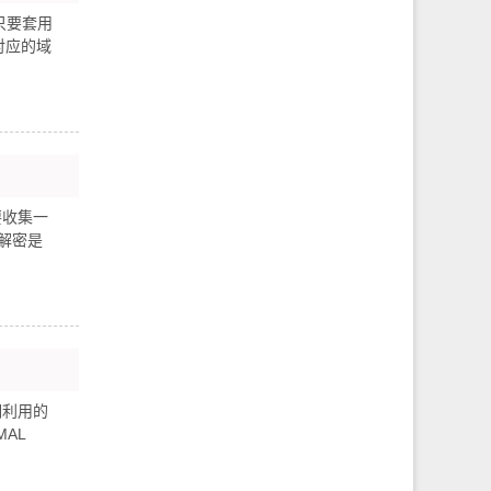
只要套用
对应的域
要收集一
行解密是
洞利用的
AL