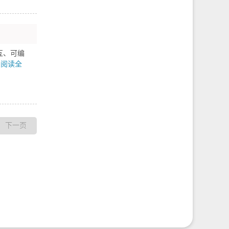
持交互、可编
阅读全
下一页