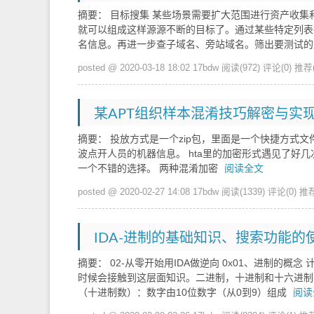
摘要： 目标搜集 某些场景需要扩大范围进行资产收集
就可以组成这样源源不断的目标了。通过某些特定列表得
名信息。再进一步查子域名、旁站域名。筛出要测试
posted @ 2020-03-18 18:02 17bdw
阅读(972)
评论(0)
推荐(
某APT组织样本混淆技巧解密与实现-co
摘要： 投放方式是一个zip包，里面是一个快捷方式文件xxx
波点开人员的机器信息。 hta里的加密形式遇见了好几
一个不错的选择。 两种混淆加密
阅读全文
posted @ 2020-02-27 14:08 17bdw
阅读(1339)
评论(0)
推荐
IDA-进制的基础知识、搜索功能的
摘要： 02-从零开始用IDA做逆向 0x01、进制
时候会接触到这层面知识。二进制，十进制和十六进制的基本
（十进制数）：数字由10位数字（从0到9）组成
阅读