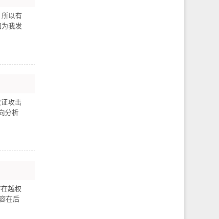
，所以有
因为我发
取证攻击
向分析
存在越权
容在后