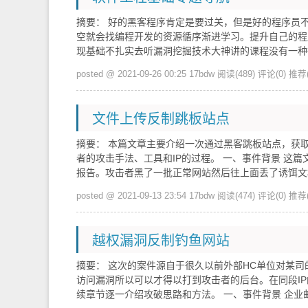
摘要： 好的黑客程序肯定是要过关，但是好的程序员
空就会找编程开发的资源循序渐进学习。提升自己的程
现基础不扎实去听漏洞挖掘技术大神讲的课程没有一
posted @ 2021-09-26 00:25 17bdw
阅读(489)
评论(0)
推荐(
文件上传反制跳板站点
摘要： 本篇文章主要介绍一次通过黑客跳板站点，获
者的攻击手法、工具和IP的过程。 一、事件背景 这
报告。攻击者黑了一批正常网站然后往上面丢了诱饵
posted @ 2021-09-13 23:54 17bdw
阅读(474)
评论(0)
推荐(
越权漏洞反制钓鱼网站
摘要： 这次的案件源自于很久以前外部HC单位对某司
访问漏洞所以可以才得以打到攻击者的后台。在同段I
续章节逐一介绍攻破思路和方法。 一、事件背景 企业