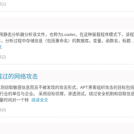
(1)
时使用静态分析器分析该文件，也称为Loader。在这种装载程序模式下，该
文件，分析过程中存储信息（包括重命名）的数据库。变量，函数名，标题..
文
(2)
揭露过的网络攻击
达到窃取敏感信息而且不被发现的攻击形式，APT黑客组织攻击的目标包
行业的单位与企业。 采用目标侦擦，渗透测试，绕过安全机制和窃取信
大量时间对一个特
阅读全文
(0)