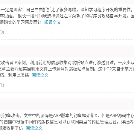
不一定是黑客！自己曲曲折折走了很多弯路，深知学习程序开发的重要性
序思维。 很长一段时间我选择通过左耳朵耗子的程序员攻略自学开发。
种很踏实的学习感反而让
阅读全文
0)
取攻击者IP案例。利用前期的信息收集对跳板站点进行渗透测试，一步步
篇文章主要介绍实操利用文件上传漏洞对跳板站点反制。这个C2来自于某方
文档。利用此类结
阅读全文
1)
的钓鱼攻击。文章中的源码是ASP版本的钓鱼框架紫X，但是ASP源码中
P的扫描中根据中间件的版权信息可以获取同类型的钓鱼管理后台。详细内
邮箱收到了仿
阅读全文