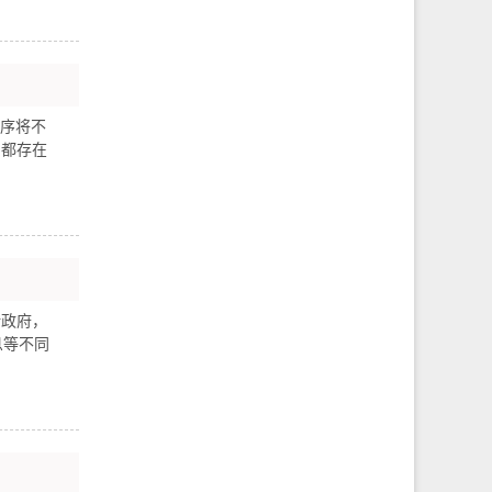
程序将不
.都存在
括政府，
息等不同