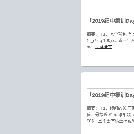
「2019纪中集训D
摘要： T1、完全背包 有 $n \ 
(b_i \leq 100)$。求一
ma
阅读全文
「2019纪中集训D
摘要： T1、倾斜的线 平面上
值上最接近 $\frac{P}{Q
$0$，且不会有横坐标或纵