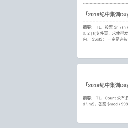
「2019纪中集训D
摘要： T1、投票 $n \ (n 
0, 2 | k)$ 件事，
内。 $Sol$： 一定是
「2019纪中集训D
摘要： T1、Count 求有多少有序
d \ m$，答案 $mod \ 998244