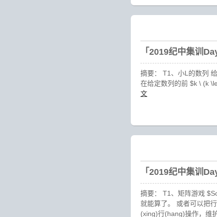
「2019纪中集训D
摘要： T1、小L的数列 给一个数列 $\{f
在给定数列的前 $k \ (k \
文
「2019纪中集训D
摘要： T1、矩阵游戏 
就能算了。 或者可以把
(xing)行(hang)操作