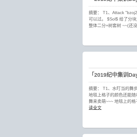
摘要： T1、Attack "b
可以过。 $Sol$ 给
整体二分+树套树 ~~(还
「2019纪中集训D
摘要： T1、水叮当的
地毯上格子的颜色还能随
舞来卖萌~~~ 地毯上的格子有 
读全文