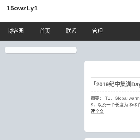
15owzLy1
博客园
首页
联系
管理
「2019纪中集训D
摘要： T1、Global warming 
$，以及一个长度为 $n$ 的序列
读全文