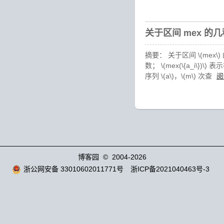
关于区间 mex 的
摘要： 关于区间 \(mex\)
数； \(mex(\{a_i\})\)
序列 \(a\)，\(m\) 次查
阅
博客园
© 2004-2026
浙公网安备 33010602011771号
浙ICP备2021040463号-3