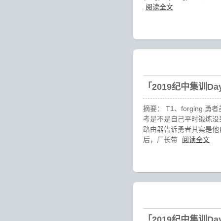
阅读全文
「2019纪中集训D
摘要： T1、forgin
考是不是自己平时锻炼没到
路由器告诉勇者其实是他
后，厂长带
阅读全文
「2019纪中集训D