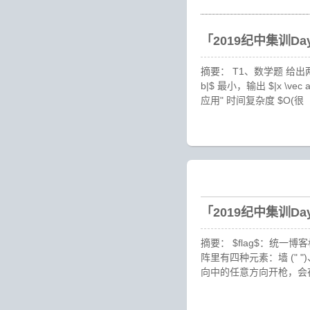
「2019纪中集训D
摘要： T1、数学题 给出两个向量 
b|$ 最小，输出 $|x \ve
应用" 时间复杂度 $O(很
「2019纪中集训D
摘要： $flag$：统一博客格式 
阵里有四种元素：墙 (" ")
向中的任意方向开枪，会