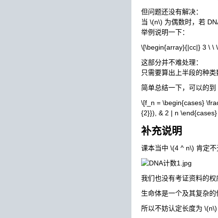
但问题还没有解决：
当
\(n\)
为偶数时，若 DN
举例说明一下：
\[\begin{array}{|cc|} 3 \ \ \ 
这部分并不难处理：
只需要算出上半段的种类
简单总结一下，可以的到 
\[f_n = \begin{cases} \frac
{2}}), & 2 | n \end{cases} 
补充说明
课本当中
\(4 ^ n\)
肯定不
我们也没有考证资料的权
生命体是一个及其复杂的
所以不妨认定长度为
\(n\)