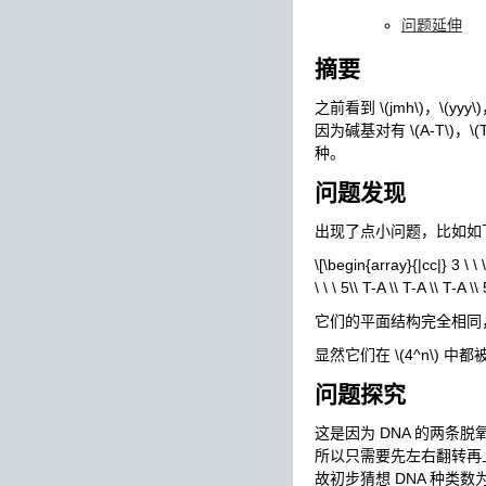
问题延伸
摘要
之前看到
\(jmh\)
，
\(yyy\)
因为碱基对有
\(A-T\)
，
\(
种。
问题发现
出现了点小问题，比如如下
\[\begin{array}{|cc|} 3 \ \ \
\ \ \ 5\\ T-A \\ T-A \\ T-A \\ 
它们的平面结构完全相同
显然它们在
\(4^n\)
中都
问题探究
这是因为 DNA 的两条
所以只需要先左右翻转再上
故初步猜想 DNA 种类数